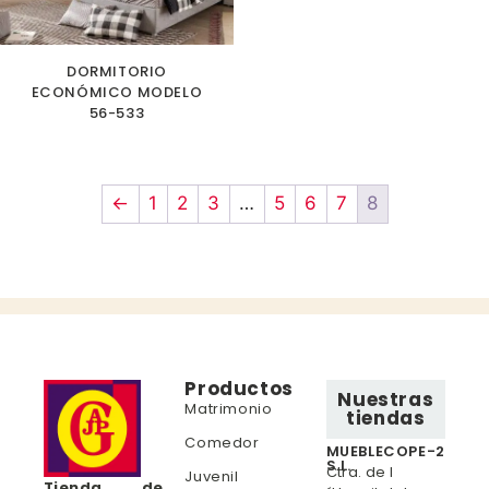
DORMITORIO
ECONÓMICO MODELO
56-533
←
1
2
3
…
5
6
7
8
Productos
Nuestras
Matrimonio
tiendas
Comedor
MUEBLECOPE-2
S.L.
Ctra. de l
Juvenil
Tienda de