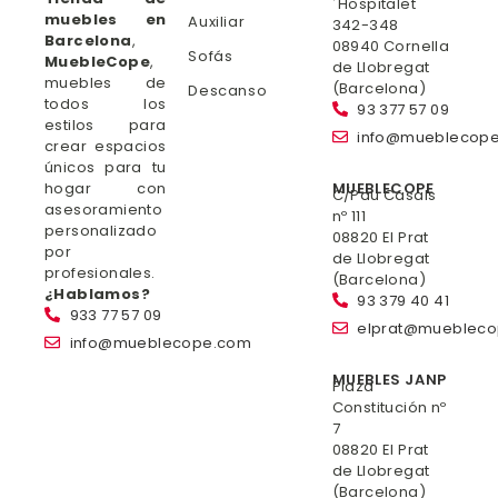
´Hospitalet
muebles en
Auxiliar
342-348
Barcelona
,
08940 Cornella
Sofás
MuebleCope
,
de Llobregat
muebles de
(Barcelona)
Descanso
todos los
93 377 57 09
estilos para
info@mueblecop
crear espacios
únicos para tu
hogar con
MUEBLECOPE
C/Pau Casals
asesoramiento
nº 111
personalizado
08820 El Prat
por
de Llobregat
profesionales.
(Barcelona)
¿Hablamos?
93 379 40 41
933 77 57 09
elprat@mueblec
info@mueblecope.com
MUEBLES JANP
Plaza
Constitución nº
7
08820 El Prat
de Llobregat
(Barcelona)