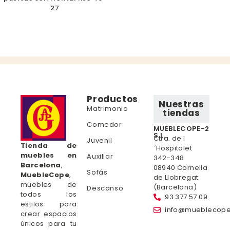
27
Productos
Nuestras
Matrimonio
tiendas
Comedor
MUEBLECOPE-2
S.L.
Ctra. de l
Juvenil
Tienda de
´Hospitalet
muebles en
Auxiliar
342-348
Barcelona
,
08940 Cornella
Sofás
MuebleCope
,
de Llobregat
muebles de
(Barcelona)
Descanso
todos los
93 377 57 09
estilos para
info@mueblecop
crear espacios
únicos para tu