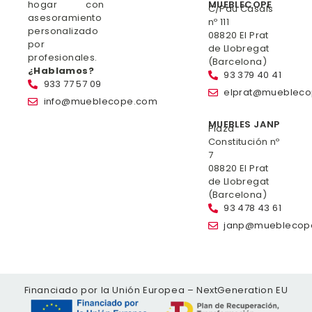
hogar con
MUEBLECOPE
C/Pau Casals
asesoramiento
nº 111
personalizado
08820 El Prat
por
de Llobregat
profesionales.
(Barcelona)
¿Hablamos?
93 379 40 41
933 77 57 09
elprat@mueblec
info@mueblecope.com
MUEBLES JANP
Plaza
Constitución nº
7
08820 El Prat
de Llobregat
(Barcelona)
93 478 43 61
janp@mueblecop
Financiado por la Unión Europea – NextGeneration EU