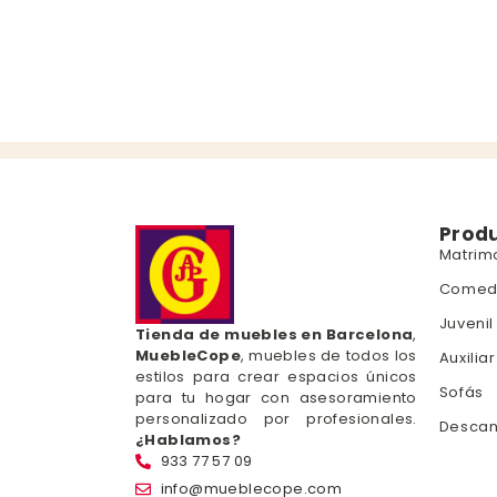
Prod
Matrim
Comed
Juvenil
Tienda de muebles en Barcelona
,
MuebleCope
, muebles de todos los
Auxiliar
estilos para crear espacios únicos
Sofás
para tu hogar con asesoramiento
personalizado por profesionales.
Desca
¿Hablamos?
933 77 57 09
info@mueblecope.com