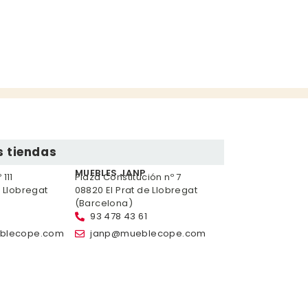
 tiendas
MUEBLES JANP
111
Plaza Constitución nº 7
e Llobregat
08820 El Prat de Llobregat
(Barcelona)
93 478 43 61
blecope.com
janp@mueblecope.com