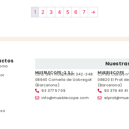
1
2
3
4
5
6
7
→
uctos
Nuestras
onio
MUEBLECOPE-2 S.L.
MUEBLECOPE
Ctra. de l´Hospitalet 342-348
C/Pau Casals nº 
or
08940 Cornella de Llobregat
08820 El Prat d
(Barcelona)
(Barcelona)
93 377 57 09
93 379 40 41
info@mueblecope.com
elprat@mue
nso