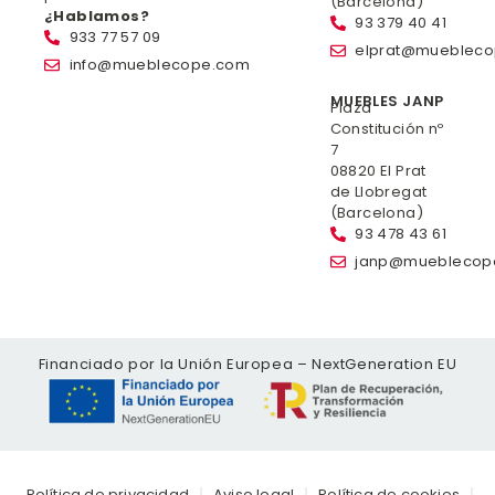
(Barcelona)
¿Hablamos?
93 379 40 41
933 77 57 09
elprat@mueblec
info@mueblecope.com
MUEBLES JANP
Plaza
Constitución nº
7
08820 El Prat
de Llobregat
(Barcelona)
93 478 43 61
janp@mueblecop
Financiado por la Unión Europea – NextGeneration EU
Política de privacidad
Aviso legal
Política de cookies