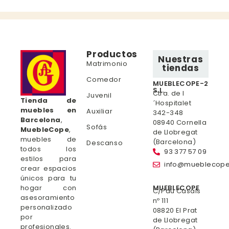
Productos
Nuestras
Matrimonio
tiendas
Comedor
MUEBLECOPE-2
S.L.
Ctra. de l
Juvenil
Tienda de
´Hospitalet
muebles en
Auxiliar
342-348
Barcelona
,
08940 Cornella
Sofás
MuebleCope
,
de Llobregat
muebles de
(Barcelona)
Descanso
todos los
93 377 57 09
estilos para
info@mueblecop
crear espacios
únicos para tu
hogar con
MUEBLECOPE
C/Pau Casals
asesoramiento
nº 111
personalizado
08820 El Prat
por
de Llobregat
profesionales.