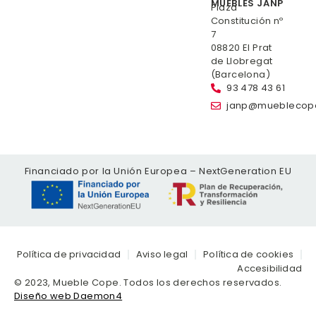
MUEBLES JANP
Plaza
Constitución nº
7
08820 El Prat
de Llobregat
(Barcelona)
93 478 43 61
janp@mueblecop
Financiado por la Unión Europea – NextGeneration EU
Política de privacidad
Aviso legal
Política de cookies
Accesibilidad
© 2023, Mueble Cope. Todos los derechos reservados.
Diseño web Daemon4