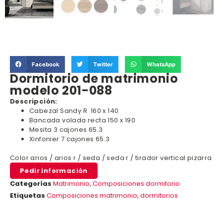
Facebook
Twitter
WhatsApp
Dormitorio de matrimonio
modelo 201-088
Descripción:
Cabezal Sandy R 160 x 140
Bancada volada recta 150 x 190
Mesita 3 cajones 65.3
Xinfonier 7 cajones 65.3
Color arios / arios r / seda / seda r / tirador vertical pizarra
Pedir información
Categorías
Matrimonio
,
Composiciones dormitorio
Etiquetas
Composiciones matrimonio
,
dormitorios