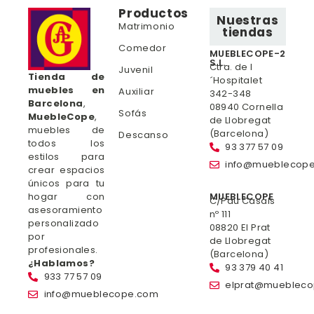
Productos
Nuestras
Matrimonio
tiendas
Comedor
MUEBLECOPE-2
S.L.
Ctra. de l
Juvenil
Tienda de
´Hospitalet
muebles en
Auxiliar
342-348
Barcelona
,
08940 Cornella
Sofás
MuebleCope
,
de Llobregat
muebles de
(Barcelona)
Descanso
todos los
93 377 57 09
estilos para
info@mueblecop
crear espacios
únicos para tu
hogar con
MUEBLECOPE
C/Pau Casals
asesoramiento
nº 111
personalizado
08820 El Prat
por
de Llobregat
profesionales.
(Barcelona)
¿Hablamos?
93 379 40 41
933 77 57 09
elprat@mueblec
info@mueblecope.com