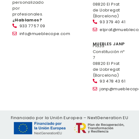
personalizado
08820 El Prat
por
de Llobregat
profesionales.
(Barcelona)
¿Hablamos?
93 379 40 41
933 77 57 09
elprat@mueblec
info@mueblecope.com
MUEBLES JANP
Plaza
Constitución nº
7
08820 El Prat
de Llobregat
(Barcelona)
93 478 43 61
janp@mueblecop
Financiado por la Unión Europea – NextGeneration EU