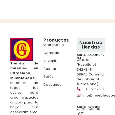
Productos
Nuestras
Matrimonio
tiendas
Comedor
MUEBLECOPE-2
S.L.
Ctra. de l
Juvenil
Tienda de
´Hospitalet
muebles en
Auxiliar
342-348
Barcelona
,
08940 Cornella
Sofás
MuebleCope
,
de Llobregat
muebles de
(Barcelona)
Descanso
todos los
93 377 57 09
estilos para
info@mueblecop
crear espacios
únicos para tu
hogar con
MUEBLECOPE
C/Pau Casals
asesoramiento
nº 111