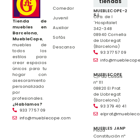
tiendas
Comedor
MUEBLECOPE-2
S.L.
Ctra. de l
Juvenil
Tienda de
´Hospitalet
muebles en
Auxiliar
342-348
Barcelona
,
08940 Cornella
Sofás
MuebleCope
,
de Llobregat
muebles de
(Barcelona)
Descanso
todos los
93 377 57 09
estilos para
info@mueblecop
crear espacios
únicos para tu
hogar con
MUEBLECOPE
C/Pau Casals
asesoramiento
nº 111
personalizado
08820 El Prat
por
de Llobregat
profesionales.
(Barcelona)
¿Hablamos?
93 379 40 41
933 77 57 09
elprat@mueblec
info@mueblecope.com
MUEBLES JANP
Plaza
Constitución nº