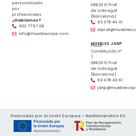
personalizado
08820 El Prat
por
de Llobregat
profesionales.
(Barcelona)
¿Hablamos?
93 379 40 41
933 77 57 09
elprat@mueblec
info@mueblecope.com
MUEBLES JANP
Plaza
Constitución nº
7
08820 El Prat
de Llobregat
(Barcelona)
93 478 43 61
janp@mueblecop
Financiado por la Unión Europea – NextGeneration EU