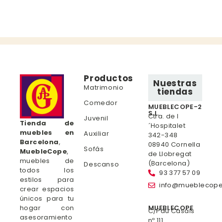
Productos
Nuestras
Matrimonio
tiendas
Comedor
MUEBLECOPE-2
S.L.
Ctra. de l
Juvenil
Tienda de
´Hospitalet
muebles en
Auxiliar
342-348
Barcelona
,
08940 Cornella
Sofás
MuebleCope
,
de Llobregat
muebles de
(Barcelona)
Descanso
todos los
93 377 57 09
estilos para
info@mueblecop
crear espacios
únicos para tu
hogar con
MUEBLECOPE
C/Pau Casals
asesoramiento
nº 111