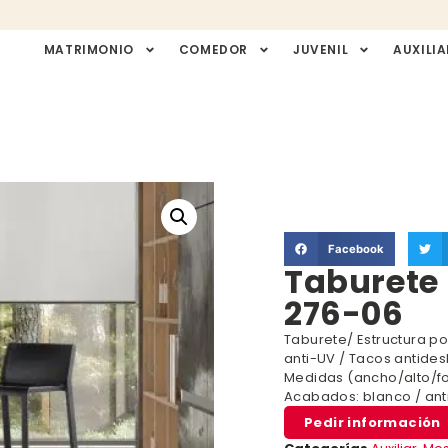
MATRIMONIO
COMEDOR
JUVENIL
AUXILIA
Facebook
Taburete 
276-06
Taburete/ Estructura p
anti-UV / Tacos antidesl
Medidas (ancho/alto/f
Acabados: blanco / antr
Pedir información