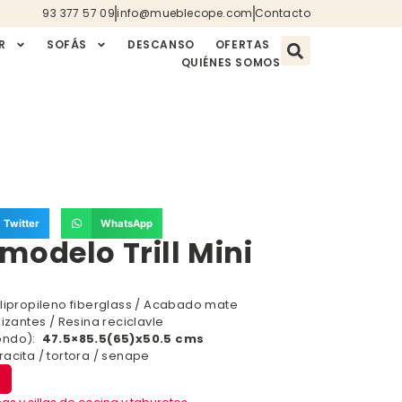
93 377 57 09
info@mueblecope.com
Contacto
R
SOFÁS
DESCANSO
OFERTAS
QUIÉNES SOMOS
Twitter
WhatsApp
modelo Trill Mini
olipropileno fiberglass / Acabado mate
izantes / Resina reciclavle
ondo):
47.5×85.5(65)x50.5 cms
acita / tortora / senape