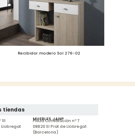
Recibidor modelo Sol 276-02
 tiendas
MUEBLES JANP
111
Plaza Constitución nº 7
e Llobregat
08820 El Prat de Llobregat
(Barcelona)