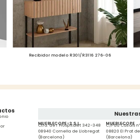
Recibidor modelo R301/R3116 276-06
uctos
Nuestras
onio
MUEBLECOPE-2 S.L.
MUEBLECOPE
Ctra. de l´Hospitalet 342-348
C/Pau Casals nº 
or
08940 Cornella de Llobregat
08820 El Prat d
(Barcelona)
(Barcelona)