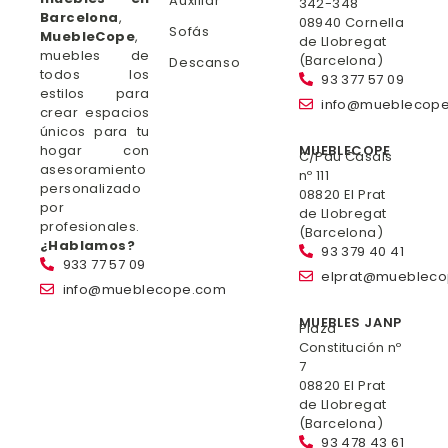
Auxiliar
342-348
Barcelona
,
08940 Cornella
Sofás
MuebleCope
,
de Llobregat
muebles de
(Barcelona)
Descanso
todos los
93 377 57 09
estilos para
info@mueblecop
crear espacios
únicos para tu
hogar con
MUEBLECOPE
C/Pau Casals
asesoramiento
nº 111
personalizado
08820 El Prat
por
de Llobregat
profesionales.
(Barcelona)
¿Hablamos?
93 379 40 41
933 77 57 09
elprat@mueblec
info@mueblecope.com
MUEBLES JANP
Plaza
Constitución nº
7
08820 El Prat
de Llobregat
(Barcelona)
93 478 43 61