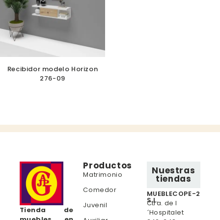
Recibidor modelo Horizon
276-09
Productos
Nuestras
Matrimonio
tiendas
Comedor
MUEBLECOPE-2
S.L.
Ctra. de l
Juvenil
Tienda de
´Hospitalet
muebles en