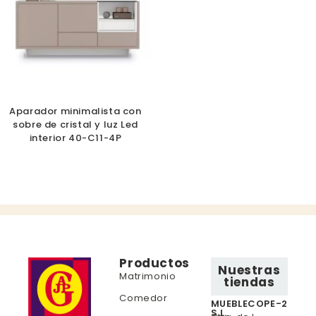
Aparador minimalista con
sobre de cristal y luz Led
interior 40-C11-4P
Productos
Nuestras
Matrimonio
tiendas
Comedor
MUEBLECOPE-2
S.L.