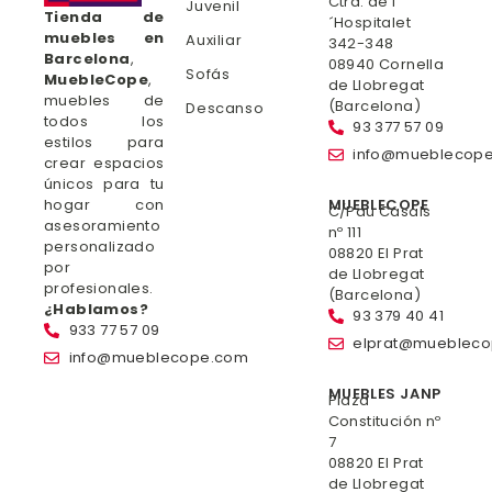
Ctra. de l
Juvenil
Tienda de
´Hospitalet
muebles en
Auxiliar
342-348
Barcelona
,
08940 Cornella
Sofás
MuebleCope
,
de Llobregat
muebles de
(Barcelona)
Descanso
todos los
93 377 57 09
estilos para
info@mueblecop
crear espacios
únicos para tu
hogar con
MUEBLECOPE
C/Pau Casals
asesoramiento
nº 111
personalizado
08820 El Prat
por
de Llobregat
profesionales.
(Barcelona)
¿Hablamos?
93 379 40 41
933 77 57 09
elprat@mueblec
info@mueblecope.com
MUEBLES JANP
Plaza
Constitución nº
7
08820 El Prat
de Llobregat