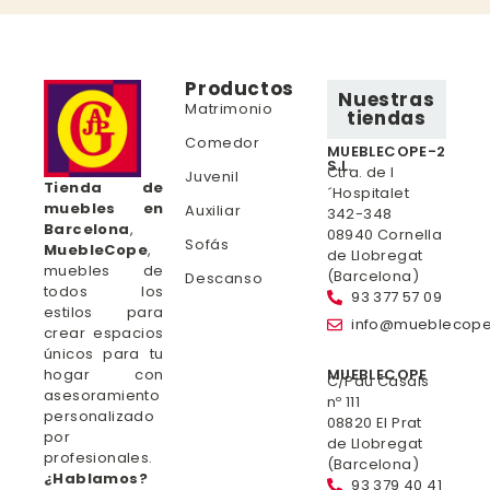
Productos
Nuestras
Matrimonio
tiendas
Comedor
MUEBLECOPE-2
S.L.
Ctra. de l
Juvenil
Tienda de
´Hospitalet
muebles en
Auxiliar
342-348
Barcelona
,
08940 Cornella
Sofás
MuebleCope
,
de Llobregat
muebles de
(Barcelona)
Descanso
todos los
93 377 57 09
estilos para
info@mueblecop
crear espacios
únicos para tu
hogar con
MUEBLECOPE
C/Pau Casals
asesoramiento
nº 111
personalizado
08820 El Prat
por
de Llobregat
profesionales.
(Barcelona)
¿Hablamos?
93 379 40 41