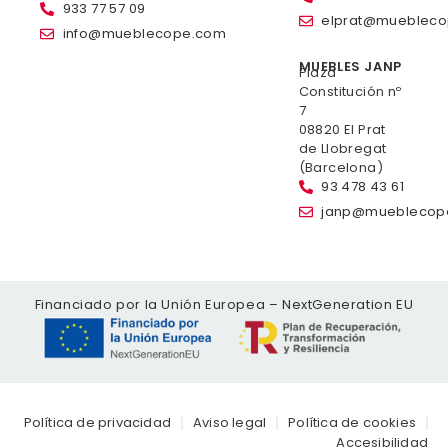
933 77 57 09
elprat@mueblec
info@mueblecope.com
MUEBLES JANP
Plaza
Constitución nº
7
08820 El Prat
de Llobregat
(Barcelona)
93 478 43 61
janp@mueblecop
Financiado por la Unión Europea – NextGeneration EU
Política de privacidad
Aviso legal
Política de cookies
Accesibilidad