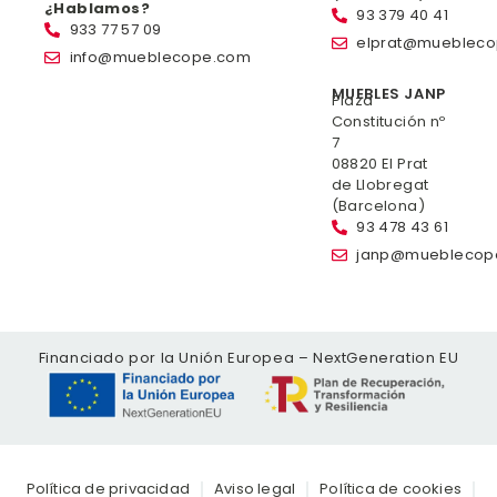
¿Hablamos?
93 379 40 41
933 77 57 09
elprat@mueblec
info@mueblecope.com
MUEBLES JANP
Plaza
Constitución nº
7
08820 El Prat
de Llobregat
(Barcelona)
93 478 43 61
janp@mueblecop
Financiado por la Unión Europea – NextGeneration EU
Política de privacidad
Aviso legal
Política de cookies