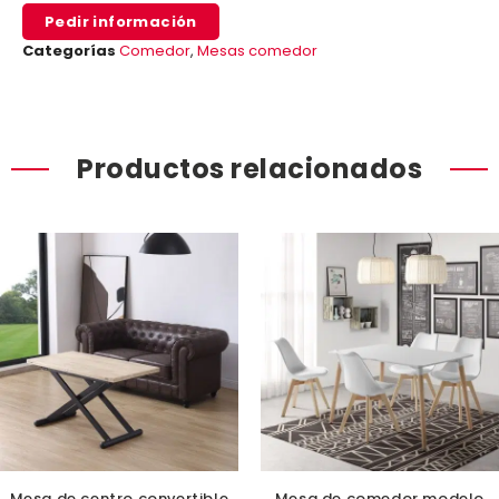
Pedir información
Categorías
Comedor
,
Mesas comedor
Productos relacionados
Mesa de centro convertible
Mesa de comedor modelo