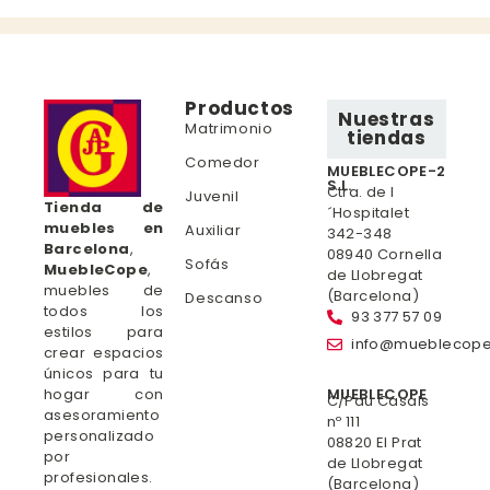
Productos
Nuestras
Matrimonio
tiendas
Comedor
MUEBLECOPE-2
S.L.
Ctra. de l
Juvenil
Tienda de
´Hospitalet
muebles en
Auxiliar
342-348
Barcelona
,
08940 Cornella
Sofás
MuebleCope
,
de Llobregat
muebles de
(Barcelona)
Descanso
todos los
93 377 57 09
estilos para
info@mueblecop
crear espacios
únicos para tu
hogar con
MUEBLECOPE
C/Pau Casals
asesoramiento
nº 111
personalizado
08820 El Prat
por
de Llobregat
profesionales.
(Barcelona)