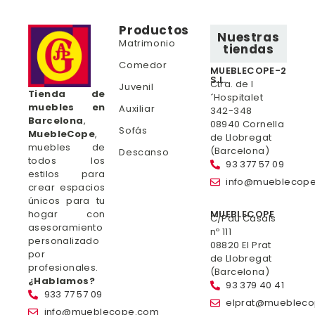
Productos
Nuestras
Matrimonio
tiendas
Comedor
MUEBLECOPE-2
S.L.
Ctra. de l
Juvenil
Tienda de
´Hospitalet
muebles en
Auxiliar
342-348
Barcelona
,
08940 Cornella
Sofás
MuebleCope
,
de Llobregat
muebles de
(Barcelona)
Descanso
todos los
93 377 57 09
estilos para
info@mueblecop
crear espacios
únicos para tu
hogar con
MUEBLECOPE
C/Pau Casals
asesoramiento
nº 111
personalizado
08820 El Prat
por
de Llobregat
profesionales.
(Barcelona)
¿Hablamos?
93 379 40 41
933 77 57 09
elprat@mueblec
info@mueblecope.com