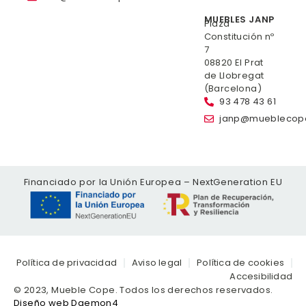
MUEBLES JANP
Plaza
Constitución nº
7
08820 El Prat
de Llobregat
(Barcelona)
93 478 43 61
janp@mueblecop
Financiado por la Unión Europea – NextGeneration EU
Política de privacidad
Aviso legal
Política de cookies
Accesibilidad
© 2023, Mueble Cope. Todos los derechos reservados.
Diseño web Daemon4