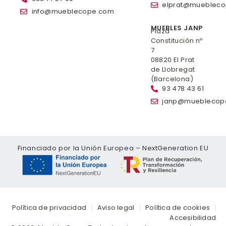
elprat@mueblec
info@mueblecope.com
MUEBLES JANP
Plaza
Constitución nº
7
08820 El Prat
de Llobregat
(Barcelona)
93 478 43 61
janp@mueblecop
Financiado por la Unión Europea – NextGeneration EU
Política de privacidad
Aviso legal
Política de cookies
Accesibilidad