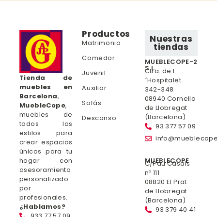
Productos
Nuestras
Matrimonio
tiendas
Comedor
MUEBLECOPE-2
S.L.
Ctra. de l
Juvenil
Tienda de
´Hospitalet
muebles en
Auxiliar
342-348
Barcelona
,
08940 Cornella
Sofás
MuebleCope
,
de Llobregat
muebles de
(Barcelona)
Descanso
todos los
93 377 57 09
estilos para
info@mueblecop
crear espacios
únicos para tu
hogar con
MUEBLECOPE
C/Pau Casals
asesoramiento
nº 111
personalizado
08820 El Prat
por
de Llobregat
profesionales.
(Barcelona)
¿Hablamos?
93 379 40 41
933 77 57 09