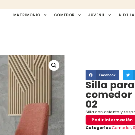
MATRIMONIO
COMEDOR
JUVENIL
AUXILIA
Facebook
Silla par
comedor 
02
Silla con asiento y res
Pedir información
Categorías
Comedor
,
S