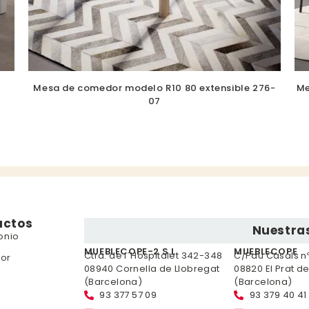
Mesa de comedor modelo R10 80 extensible 276-
Me
07
uctos
Nuestras
onio
MUEBLECOPE-2 S.L.
MUEBLECOPE
Ctra. de l´Hospitalet 342-348
C/Pau Casals nº 
or
08940 Cornella de Llobregat
08820 El Prat d
(Barcelona)
(Barcelona)
93 377 57 09
93 379 40 41