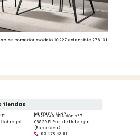
sa de comedor modelo 10227 extensible 276-01
 tiendas
MUEBLES JANP
111
Plaza Constitución nº 7
e Llobregat
08820 El Prat de Llobregat
(Barcelona)
93 478 43 61