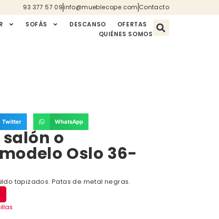
93 377 57 09
info@mueblecope.com
Contacto
R
SOFÁS
DESCANSO
OFERTAS
QUIÉNES SOMOS
Twitter
WhatsApp
a salón o
modelo Oslo 36-
paldo tapizados. Patas de metal negras.
illas