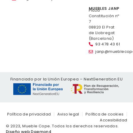
MUEBLES JANP
Plaza
Constitución nº
7
08820 El Prat
de Llobregat
(Barcelona)
93 478 43 61
janp@mueblecop
Financiado por la Unión Europea – NextGeneration EU
Política de privacidad
Aviso legal
Política de cookies
Accesibilidad
© 2023, Mueble Cope. Todos los derechos reservados.
Diseño web Daemon4