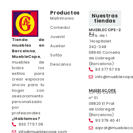
Productos
Nuestras
Matrimonio
tiendas
Comedor
MUEBLECOPE-2
S.L.
Ctra. de l
Juvenil
Tienda de
´Hospitalet
muebles en
Auxiliar
342-348
Barcelona
,
08940 Cornella
Sofás
MuebleCope
,
de Llobregat
muebles de
(Barcelona)
Descanso
todos los
93 377 57 09
estilos para
info@mueblecop
crear espacios
únicos para tu
hogar con
MUEBLECOPE
C/Pau Casals
asesoramiento
nº 111
personalizado
08820 El Prat
por
de Llobregat
profesionales.
(Barcelona)
¿Hablamos?
93 379 40 41
933 77 57 09
elprat@mueblec
info@mueblecope.com