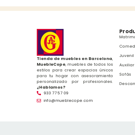
Prod
Matrim
Comed
Juvenil
Tienda de muebles en Barcelona
,
MuebleCope
, muebles de todos los
Auxiliar
estilos para crear espacios únicos
Sofás
para tu hogar con asesoramiento
personalizado por profesionales.
Desca
¿Hablamos?
933 77 57 09
info@mueblecope.com