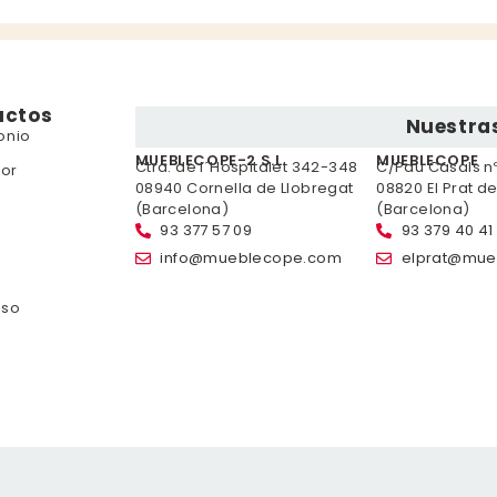
uctos
Nuestras
onio
MUEBLECOPE-2 S.L.
MUEBLECOPE
Ctra. de l´Hospitalet 342-348
C/Pau Casals nº 
or
08940 Cornella de Llobregat
08820 El Prat d
(Barcelona)
(Barcelona)
93 377 57 09
93 379 40 41
info@mueblecope.com
elprat@mue
nso