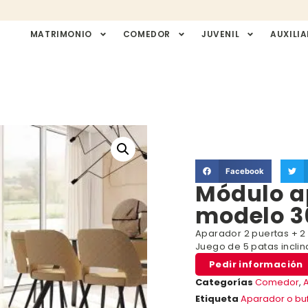
MATRIMONIO
COMEDOR
JUVENIL
AUXILIA
Facebook
Módulo ap
modelo 3
Aparador 2 puertas + 2
Juego de 5 patas incli
Pedir información
Categorías
Comedor
,
A
Etiqueta
Aparador o buf