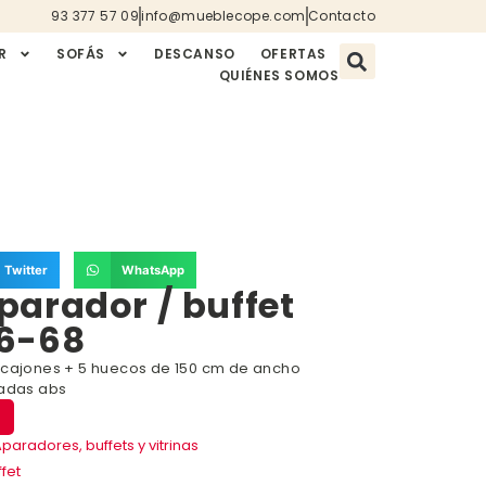
93 377 57 09
info@mueblecope.com
Contacto
R
SOFÁS
DESCANSO
OFERTAS
QUIÉNES SOMOS
Twitter
WhatsApp
arador / buffet
6-68
 cajones + 5 huecos de 150 cm de ancho
nadas abs
paradores, buffets y vitrinas
fet