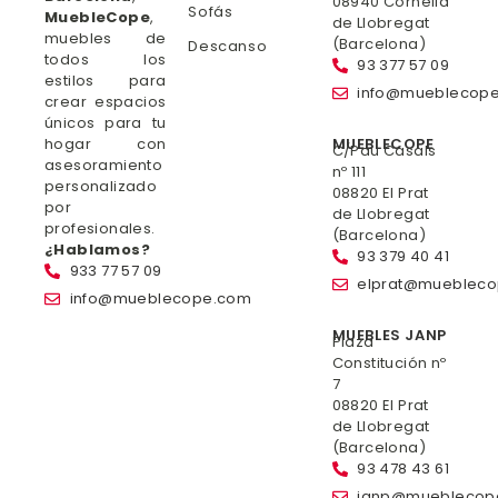
08940 Cornella
Sofás
MuebleCope
,
de Llobregat
muebles de
(Barcelona)
Descanso
todos los
93 377 57 09
estilos para
info@mueblecop
crear espacios
únicos para tu
hogar con
MUEBLECOPE
C/Pau Casals
asesoramiento
nº 111
personalizado
08820 El Prat
por
de Llobregat
profesionales.
(Barcelona)
¿Hablamos?
93 379 40 41
933 77 57 09
elprat@mueblec
info@mueblecope.com
MUEBLES JANP
Plaza
Constitución nº
7
08820 El Prat
de Llobregat
(Barcelona)
93 478 43 61
janp@mueblecop