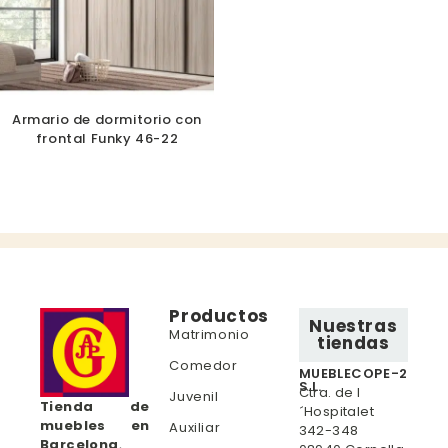
Armario de dormitorio con
frontal Funky 46-22
Productos
Nuestras
Matrimonio
tiendas
Comedor
MUEBLECOPE-2
S.L.
Ctra. de l
Juvenil
Tienda de
´Hospitalet
muebles en
Auxiliar
342-348
Barcelona
,