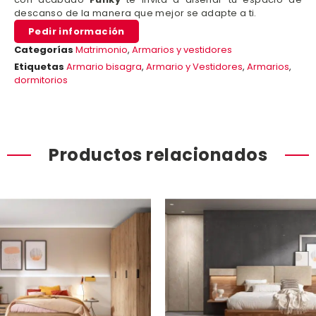
descanso de la manera que mejor se adapte a ti.
Pedir información
Categorías
Matrimonio
,
Armarios y vestidores
Etiquetas
Armario bisagra
,
Armario y Vestidores
,
Armarios
,
dormitorios
Productos relacionados