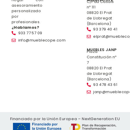
C/Pau Casals
asesoramiento
nº 111
personalizado
08820 El Prat
por
de Llobregat
profesionales.
(Barcelona)
¿Hablamos?
93 379 40 41
933 77 57 09
elprat@mueblec
info@mueblecope.com
MUEBLES JANP
Plaza
Constitución nº
7
08820 El Prat
de Llobregat
(Barcelona)
93 478 43 61
janp@mueblecop
Financiado por la Unión Europea – NextGeneration EU