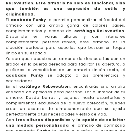
ReLoveution. Este armario no solo es funcional, sino
que también es una expresión de estilo y
originalidad.
El
acabado Funky
te permite personalizar el frontal del
armario con una amplia gama de colores bases,
complementarios y lacados del
catálogo ReLoveution
.
Disponible en varias alturas y con interiores
completamente personalizables, este armario es la
elección perfecta para aquellos que buscan un toque
único en su espacio.
Ya sea que necesites un armario de dos puertas con un
tirador en la puerta derecha para facilitar su apertura, o
prefieras la versatilidad de un armario rincón recto, el
acabado Funky
se adapta a tus preferencias y
necesidades.
En el
catálogo ReLoveution
, encontrarás una amplia
variedad de opciones para personalizar el interior de tu
armario. Desde barras y cajones hasta estanterías y
complementos exclusivos de la nueva colección, puedes
crear un espacio de almacenamiento que se ajuste
perfectamente a tus necesidades y estilo de vida.
Con
tres alturas disponibles y la opción de solicitar
una medida personalizada
, el armario de dormitorio
con acabado
Funky
te invita a diseñar tu espacio de