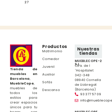
27
Productos
Nuestras
Matrimonio
tiendas
Comedor
MUEBLECOPE-2
S.L.
Ctra. de l
Juvenil
Tienda de
´Hospitalet
muebles en
Auxiliar
342-348
Barcelona
,
08940 Cornella
Sofás
MuebleCope
,
de Llobregat
muebles de
(Barcelona)
Descanso
todos los
93 377 57 09
estilos para
info@mueblecop
crear espacios
únicos para tu
hogar con
MUEBLECOPE