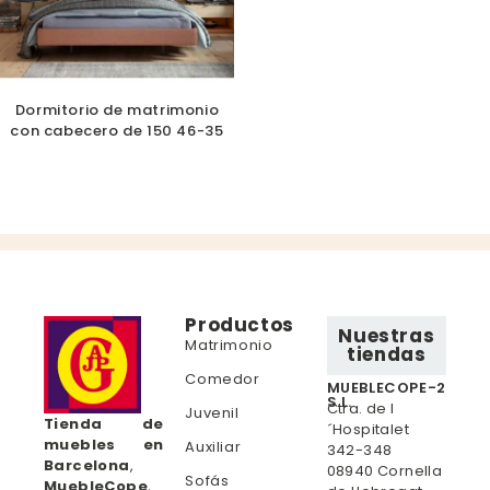
Dormitorio de matrimonio
con cabecero de 150 46-35
Productos
Nuestras
Matrimonio
tiendas
Comedor
MUEBLECOPE-2
S.L.
Ctra. de l
Juvenil
Tienda de
´Hospitalet
muebles en
Auxiliar
342-348
Barcelona
,
08940 Cornella
Sofás
MuebleCope
,