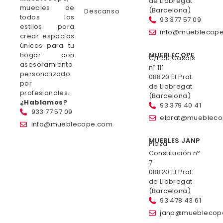
de Llobregat
muebles de
(Barcelona)
Descanso
todos los
93 377 57 09
estilos para
info@mueblecop
crear espacios
únicos para tu
hogar con
MUEBLECOPE
C/Pau Casals
asesoramiento
nº 111
personalizado
08820 El Prat
por
de Llobregat
profesionales.
(Barcelona)
¿Hablamos?
93 379 40 41
933 77 57 09
elprat@mueblec
info@mueblecope.com
MUEBLES JANP
Plaza
Constitución nº
7
08820 El Prat
de Llobregat
(Barcelona)
93 478 43 61
janp@mueblecop