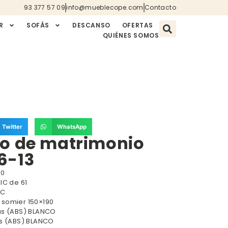
93 377 57 09
info@mueblecope.com
Contacto
R
SOFÁS
DESCANSO
OFERTAS
QUIÉNES SOMOS
Twitter
WhatsApp
io de matrimonio
6-13
40
IC de 61
IC
 somier 150×190
as (ABS) BLANCO
as (ABS) BLANCO