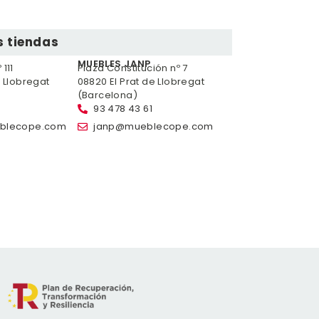
 tiendas
MUEBLES JANP
111
Plaza Constitución nº 7
e Llobregat
08820 El Prat de Llobregat
(Barcelona)
93 478 43 61
blecope.com
janp@mueblecope.com