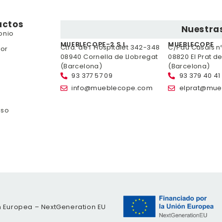
uctos
Nuestras
onio
MUEBLECOPE-2 S.L.
MUEBLECOPE
Ctra. de l´Hospitalet 342-348
C/Pau Casals nº 
or
08940 Cornella de Llobregat
08820 El Prat d
(Barcelona)
(Barcelona)
93 377 57 09
93 379 40 41
info@mueblecope.com
elprat@mue
nso
n Europea – NextGeneration EU