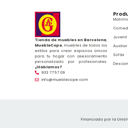
Prod
Matrim
Comed
Juvenil
Tienda de muebles en Barcelona
,
MuebleCope
, muebles de todos los
Auxiliar
estilos para crear espacios únicos
Sofás
para tu hogar con asesoramiento
personalizado por profesionales.
Desca
¿Hablamos?
933 77 57 09
info@mueblecope.com
Financiado por la Unió