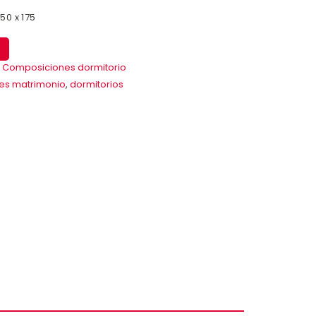
 50 x 175
,
Composiciones dormitorio
es matrimonio
,
dormitorios