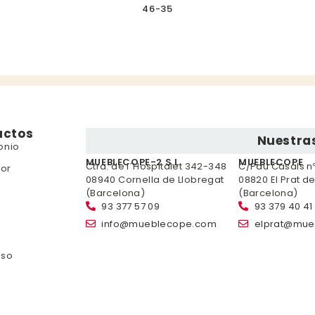
46-35
uctos
Nuestras
onio
MUEBLECOPE-2 S.L.
MUEBLECOPE
Ctra. de l´Hospitalet 342-348
C/Pau Casals nº 
or
08940 Cornella de Llobregat
08820 El Prat d
(Barcelona)
(Barcelona)
93 377 57 09
93 379 40 41
info@mueblecope.com
elprat@mue
nso