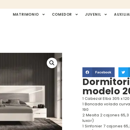
MATRIMONIO
COMEDOR
JUVENIL
AUXILIA
Facebook
Dormitor
modelo 2
1 Cabezal Elba 305 x 12
1 Bancada volada curva 
190
2 Mesita 2 cajones 65,
luxor)
1 Sinfonier 7 cajones 6