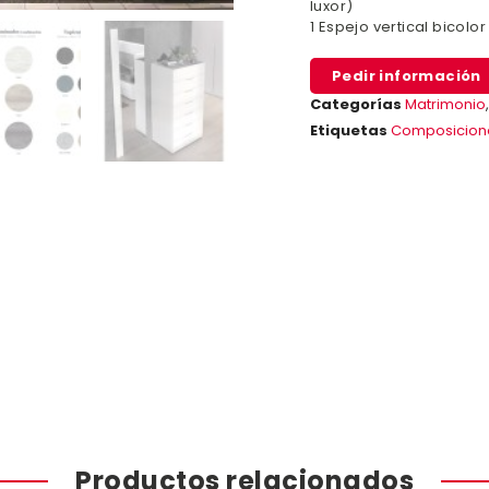
luxor)
1 Espejo vertical bicolor
Pedir información
Categorías
Matrimonio
Etiquetas
Composicion
Productos relacionados