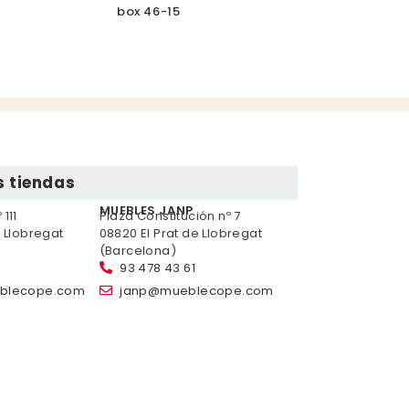
box 46-15
 tiendas
MUEBLES JANP
111
Plaza Constitución nº 7
e Llobregat
08820 El Prat de Llobregat
(Barcelona)
93 478 43 61
blecope.com
janp@mueblecope.com