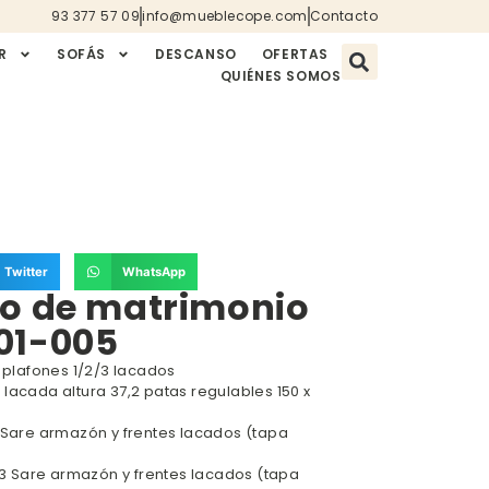
93 377 57 09
info@mueblecope.com
Contacto
R
SOFÁS
DESCANSO
OFERTAS
QUIÉNES SOMOS
Twitter
WhatsApp
io de matrimonio
01-005
0 plafones 1/2/3 lacados
lacada altura 37,2 patas regulables 150 x
3 Sare armazón y frentes lacados (tapa
5,3 Sare armazón y frentes lacados (tapa