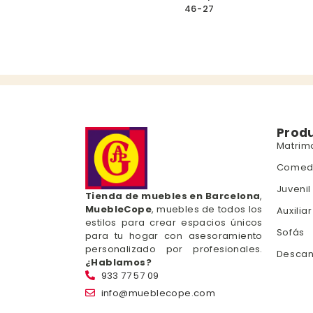
46-27
Prod
Matrim
Comed
Juvenil
Tienda de muebles en Barcelona
,
MuebleCope
, muebles de todos los
Auxiliar
estilos para crear espacios únicos
Sofás
para tu hogar con asesoramiento
personalizado por profesionales.
Desca
¿Hablamos?
933 77 57 09
info@mueblecope.com