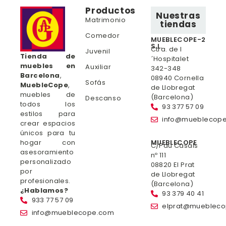
Productos
Nuestras
Matrimonio
tiendas
Comedor
MUEBLECOPE-2
S.L.
Ctra. de l
Juvenil
Tienda de
´Hospitalet
muebles en
Auxiliar
342-348
Barcelona
,
08940 Cornella
Sofás
MuebleCope
,
de Llobregat
muebles de
(Barcelona)
Descanso
todos los
93 377 57 09
estilos para
info@mueblecop
crear espacios
únicos para tu
hogar con
MUEBLECOPE
C/Pau Casals
asesoramiento
nº 111
personalizado
08820 El Prat
por
de Llobregat
profesionales.
(Barcelona)
¿Hablamos?
93 379 40 41
933 77 57 09
elprat@mueblec
info@mueblecope.com