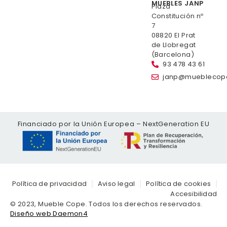
MUEBLES JANP
Plaza
Constitución nº
7
08820 El Prat
de Llobregat
(Barcelona)
93 478 43 61
janp@mueblecop
Financiado por la Unión Europea – NextGeneration EU
Política de privacidad
Aviso legal
Política de cookies
Accesibilidad
© 2023, Mueble Cope. Todos los derechos reservados.
Diseño web Daemon4