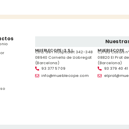
uctos
Nuestras
onio
MUEBLECOPE-2 S.L.
MUEBLECOPE
Ctra. de l´Hospitalet 342-348
C/Pau Casals nº 
or
08940 Cornella de Llobregat
08820 El Prat d
(Barcelona)
(Barcelona)
93 377 57 09
93 379 40 41
info@mueblecope.com
elprat@mue
nso