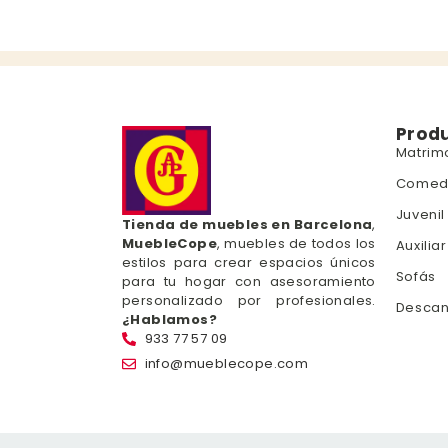
Prod
Matrim
Comed
Juvenil
Tienda de muebles en Barcelona
,
MuebleCope
, muebles de todos los
Auxiliar
estilos para crear espacios únicos
Sofás
para tu hogar con asesoramiento
personalizado por profesionales.
Desca
¿Hablamos?
933 77 57 09
info@mueblecope.com