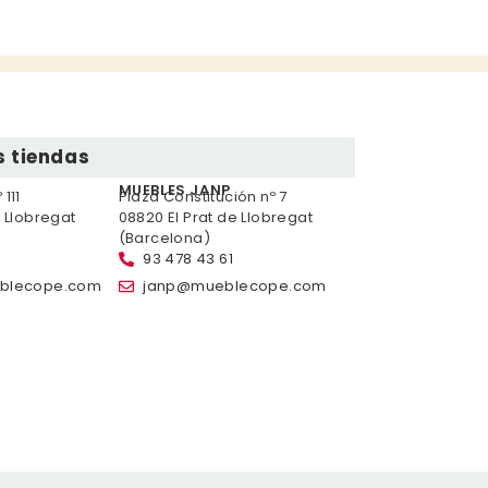
 tiendas
MUEBLES JANP
111
Plaza Constitución nº 7
e Llobregat
08820 El Prat de Llobregat
(Barcelona)
93 478 43 61
blecope.com
janp@mueblecope.com