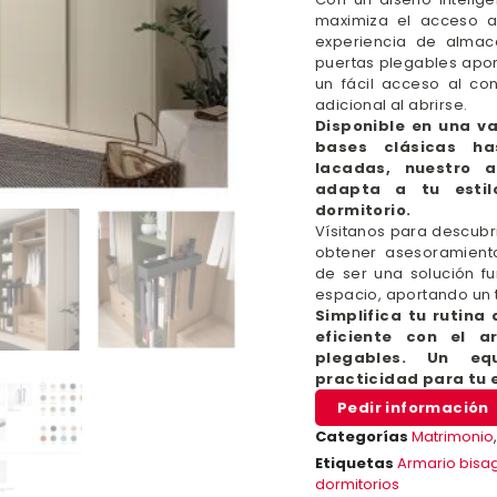
maximiza el acceso a
experiencia de almace
puertas plegables apo
un fácil acceso al co
adicional al abrirse.
Disponible en una 
bases clásicas ha
lacadas, nuestro 
adapta a tu estil
dormitorio.
Vísitanos para descubr
obtener asesoramient
de ser una solución fu
espacio, aportando un
Simplifica tu rutina
eficiente con el a
plegables. Un equ
practicidad para tu 
Pedir información
Categorías
Matrimonio
Etiquetas
Armario bisa
dormitorios