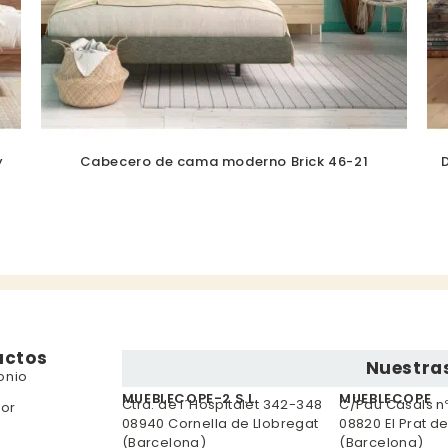
y
Cabecero de cama moderno Brick 46-21
uctos
Nuestras
onio
MUEBLECOPE-2 S.L.
MUEBLECOPE
Ctra. de l´Hospitalet 342-348
C/Pau Casals nº 
or
08940 Cornella de Llobregat
08820 El Prat d
(Barcelona)
(Barcelona)