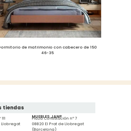
Dormitorio de matrimonio con cabecero de 150
46-35
 tiendas
MUEBLES JANP
111
Plaza Constitución nº 7
e Llobregat
08820 El Prat de Llobregat
(Barcelona)