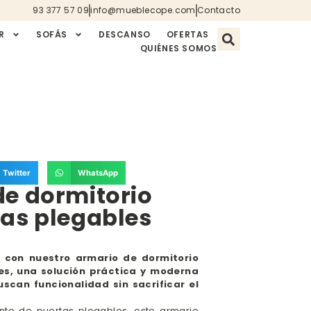
93 377 57 09
info@mueblecope.com
Contacto
R
SOFÁS
DESCANSO
OFERTAS
QUIÉNES SOMOS
Twitter
WhatsApp
de dormitorio
as plegables
 con nuestro armario de dormitorio
es, una solución práctica y moderna
scan funcionalidad sin sacrificar el
ente de puertas plegables, este armario