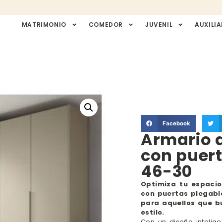
MATRIMONIO
COMEDOR
JUVENIL
AUXILIA
Facebook
Armario 
con puert
46-30
Optimiza tu espacio
con puertas plegabl
para aquellos que bu
estilo.
Con un diseño intelig