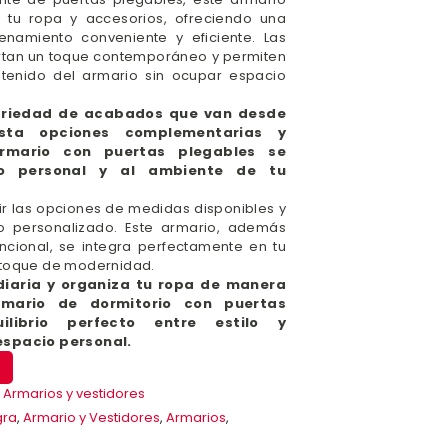
 tu ropa y accesorios, ofreciendo una
namiento conveniente y eficiente. Las
rtan un toque contemporáneo y permiten
ntenido del armario sin ocupar espacio
variedad de acabados que van desde
sta opciones complementarias y
armario con puertas plegables se
o personal y al ambiente de tu
ir las opciones de medidas disponibles y
o personalizado. Este armario, además
ncional, se integra perfectamente en tu
 toque de modernidad.
 diaria y organiza tu ropa de manera
rmario de dormitorio con puertas
ilibrio perfecto entre estilo y
espacio personal.
,
Armarios y vestidores
gra
,
Armario y Vestidores
,
Armarios
,