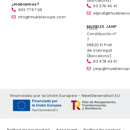
(Barcelona)
¿Hablamos?
93 379 40 41
933 77 57 09
elprat@mueblec
info@mueblecope.com
MUEBLES JANP
Plaza
Constitución nº
7
08820 El Prat
de Llobregat
(Barcelona)
93 478 43 61
janp@mueblecop
Financiado por la Unión Europea – NextGeneration EU
Política de privacidad
Aviso legal
Política de cookies