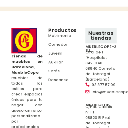
Productos
Nuestras
Matrimonio
tiendas
Comedor
MUEBLECOPE-2
S.L.
Ctra. de l
Juvenil
Tienda de
´Hospitalet
muebles en
Auxiliar
342-348
Barcelona
,
08940 Cornella
Sofás
MuebleCope
,
de Llobregat
muebles de
(Barcelona)
Descanso
todos los
93 377 57 09
estilos para
info@mueblecop
crear espacios
únicos para tu
hogar con
MUEBLECOPE
C/Pau Casals
asesoramiento
nº 111
personalizado
08820 El Prat
por
de Llobregat
profesionales.