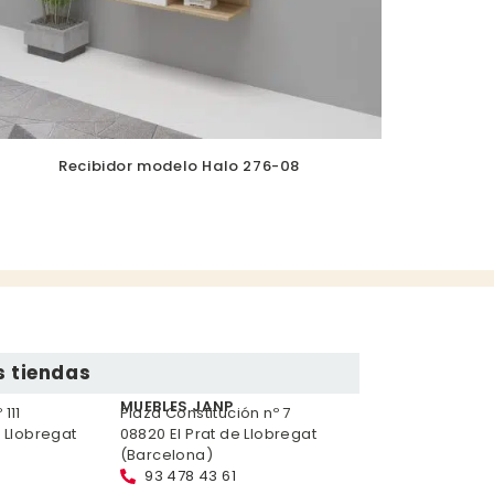
Recibidor modelo Halo 276-08
 tiendas
MUEBLES JANP
111
Plaza Constitución nº 7
e Llobregat
08820 El Prat de Llobregat
(Barcelona)
93 478 43 61