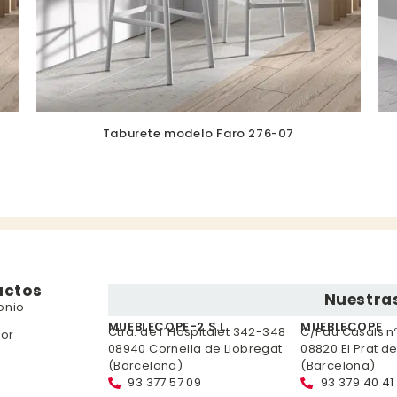
Taburete modelo Faro 276-07
uctos
Nuestras
onio
MUEBLECOPE-2 S.L.
MUEBLECOPE
Ctra. de l´Hospitalet 342-348
C/Pau Casals nº 
or
08940 Cornella de Llobregat
08820 El Prat d
(Barcelona)
(Barcelona)
93 377 57 09
93 379 40 41