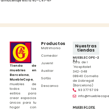
almacenaje extra 40-C41-4P
Productos
Nuestras
Matrimonio
tiendas
Comedor
MUEBLECOPE-2
S.L.
Ctra. de l
Juvenil
Tienda de
´Hospitalet
muebles en
Auxiliar
342-348
Barcelona
,
08940 Cornella
Sofás
MuebleCope
,
de Llobregat
muebles de
(Barcelona)
Descanso
todos los
93 377 57 09
estilos para
info@mueblecop
crear espacios
únicos para tu
hogar con
MUEBLECOPE
C/Pau Casals