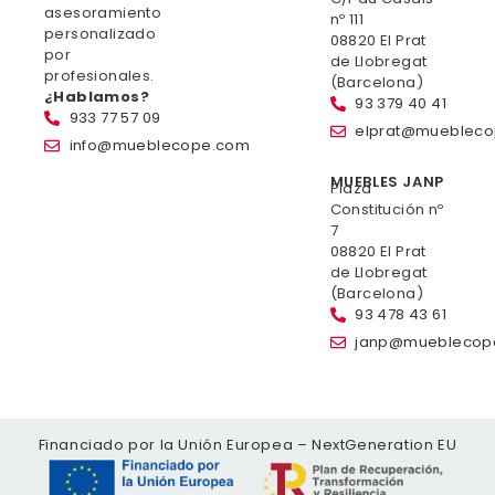
asesoramiento
nº 111
personalizado
08820 El Prat
por
de Llobregat
profesionales.
(Barcelona)
¿Hablamos?
93 379 40 41
933 77 57 09
elprat@mueblec
info@mueblecope.com
MUEBLES JANP
Plaza
Constitución nº
7
08820 El Prat
de Llobregat
(Barcelona)
93 478 43 61
janp@mueblecop
Financiado por la Unión Europea – NextGeneration EU