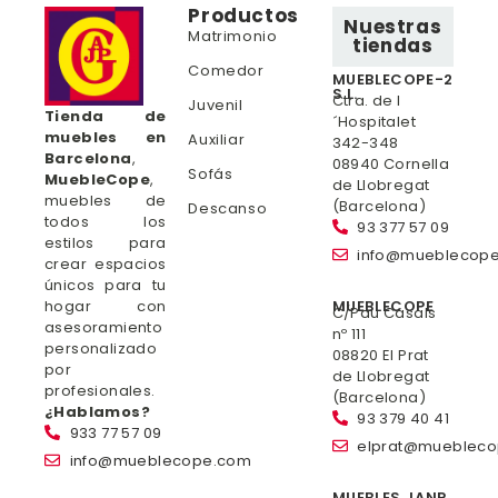
Productos
Nuestras
Matrimonio
tiendas
Comedor
MUEBLECOPE-2
S.L.
Ctra. de l
Juvenil
Tienda de
´Hospitalet
muebles en
Auxiliar
342-348
Barcelona
,
08940 Cornella
Sofás
MuebleCope
,
de Llobregat
muebles de
(Barcelona)
Descanso
todos los
93 377 57 09
estilos para
info@mueblecop
crear espacios
únicos para tu
hogar con
MUEBLECOPE
C/Pau Casals
asesoramiento
nº 111
personalizado
08820 El Prat
por
de Llobregat
profesionales.
(Barcelona)
¿Hablamos?
93 379 40 41
933 77 57 09
elprat@mueblec
info@mueblecope.com
MUEBLES JANP