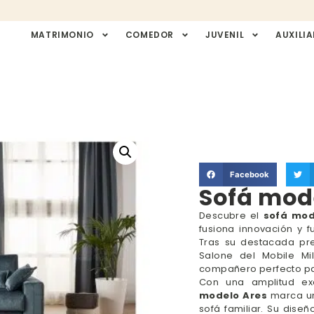
MATRIMONIO
COMEDOR
JUVENIL
AUXILIA
Facebook
Sofá mod
Descubre el
sofá mod
fusiona innovación y f
Tras su destacada pr
Salone del Mobile Mi
compañero perfecto para
Con una amplitud exc
modelo Ares
marca un
sofá familiar. Su diseñ