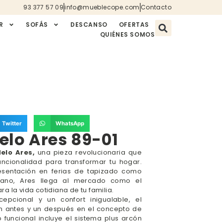
93 377 57 09
info@mueblecope.com
Contacto
R
SOFÁS
DESCANSO
OFERTAS
QUIÉNES SOMOS
Twitter
WhatsApp
elo Ares 89-01
elo Ares,
una pieza revolucionaria que
uncionalidad para transformar tu hogar.
esentación en ferias de tapizado como
lano, Ares llega al mercado como el
 la vida cotidiana de tu familia.
epcional y un confort inigualable, el
 antes y un después en el concepto de
o funcional incluye el sistema plus arcón