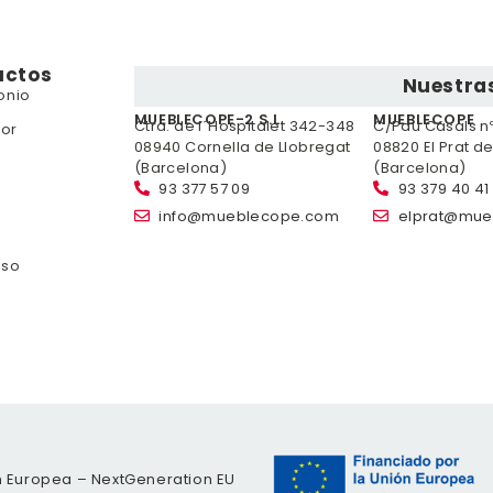
uctos
Nuestras
onio
MUEBLECOPE-2 S.L.
MUEBLECOPE
Ctra. de l´Hospitalet 342-348
C/Pau Casals nº 
or
08940 Cornella de Llobregat
08820 El Prat d
(Barcelona)
(Barcelona)
93 377 57 09
93 379 40 41
info@mueblecope.com
elprat@mue
nso
n Europea – NextGeneration EU