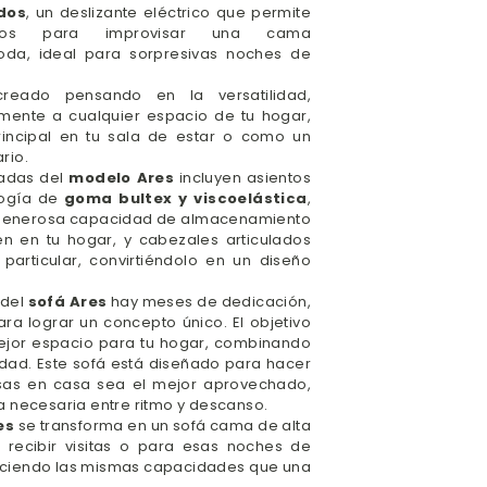
dos
, un deslizante eléctrico que permite
los para improvisar una cama
a, ideal para sorpresivas noches de
reado pensando en la versatilidad,
ente a cualquier espacio de tu hogar,
incipal en tu sala de estar o como un
rio.
cadas del
modelo Ares
incluyen asientos
logía de
goma bultex y viscoelástica
,
 generosa capacidad de almacenamiento
n en tu hogar, y cabezales articulados
articular, convirtiéndolo en un diseño
 del
sofá Ares
hay meses de dedicación,
ara lograr un concepto único. El objetivo
mejor espacio para tu hogar, combinando
idad. Este sofá está diseñado para hacer
sas en casa sea el mejor aprovechado,
 necesaria entre ritmo y descanso.
es
se transforma en un sofá cama de alta
a recibir visitas o para esas noches de
eciendo las mismas capacidades que una