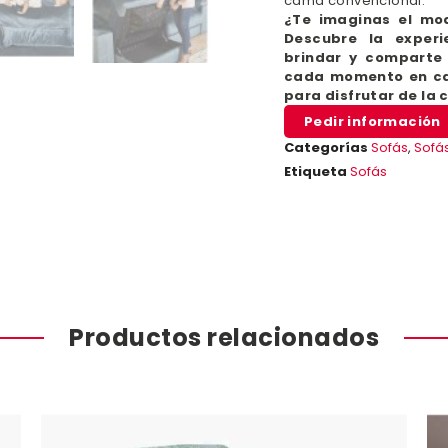
cama convencional.
¿Te imaginas el mo
Descubre la exper
brindar y comparte 
cada momento en ca
para disfrutar de la 
Pedir información
Categorías
Sofás
,
Sofá
Etiqueta
Sofás
Productos relacionados