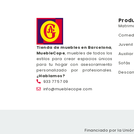
Prod
Matrim
Comed
Juvenil
Tienda de muebles en Barcelona
,
MuebleCope
, muebles de todos los
Auxiliar
estilos para crear espacios únicos
Sofás
para tu hogar con asesoramiento
personalizado por profesionales.
Desca
¿Hablamos?
933 77 57 09
info@mueblecope.com
Financiado por la Unió