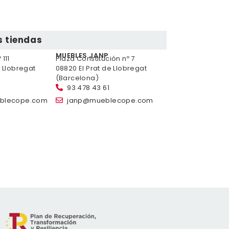
 tiendas
MUEBLES JANP
111
Plaza Constitución nº 7
e Llobregat
08820 El Prat de Llobregat
(Barcelona)
93 478 43 61
blecope.com
janp@mueblecope.com