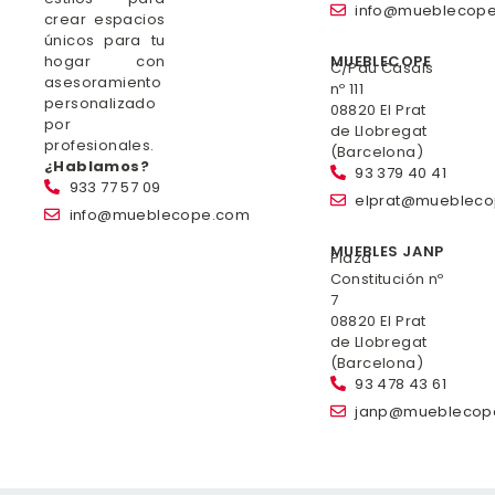
info@mueblecop
crear espacios
únicos para tu
hogar con
MUEBLECOPE
C/Pau Casals
asesoramiento
nº 111
personalizado
08820 El Prat
por
de Llobregat
profesionales.
(Barcelona)
¿Hablamos?
93 379 40 41
933 77 57 09
elprat@mueblec
info@mueblecope.com
MUEBLES JANP
Plaza
Constitución nº
7
08820 El Prat
de Llobregat
(Barcelona)
93 478 43 61
janp@mueblecop