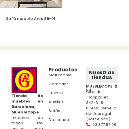
Sofá modelo Ares 89-01
Productos
Nuestras
Matrimonio
tiendas
Comedor
MUEBLECOPE-2
S.L.
Ctra. de l
Juvenil
Tienda de
´Hospitalet
muebles en
Auxiliar
342-348
Barcelona
,
08940 Cornella
Sofás
MuebleCope
,
de Llobregat
muebles de
(Barcelona)
Descanso
todos los
93 377 57 09
estilos para