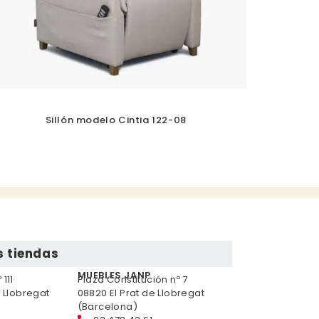
Sillón modelo Cintia 122-08
 tiendas
MUEBLES JANP
111
Plaza Constitución nº 7
e Llobregat
08820 El Prat de Llobregat
(Barcelona)