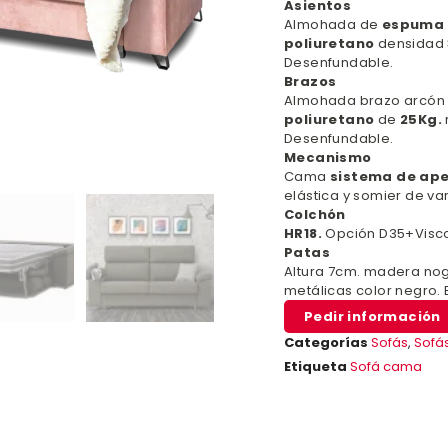
Asientos
Almohada de
espuma 
poliuretano
densidad
Desenfundable.
Brazos
Almohada brazo arcón
poliuretano
de
25Kg.
Desenfundable.
Mecanismo
Cama
sistema de ape
elástica y somier de var
Colchón
HR18.
Opción D35+Visco
Patas
Altura 7cm. madera nog
metálicas color negro. 
Pedir información
Categorías
Sofás
,
Sofá
Etiqueta
Sofá cama