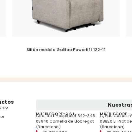
Sillón modelo Galileo Powerlift 122-11
uctos
Nuestras
onio
MUEBLECOPE-2 S.L.
MUEBLECOPE
Ctra. de l´Hospitalet 342-348
C/Pau Casals nº 
or
08940 Cornella de Llobregat
08820 El Prat d
(Barcelona)
(Barcelona)