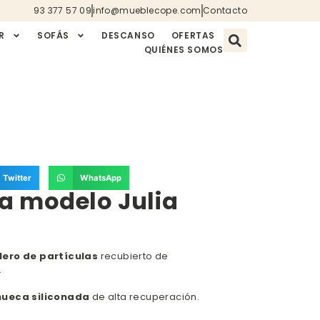
93 377 57 09
info@mueblecope.com
Contacto
R
SOFÁS
DESCANSO
OFERTAS
QUIÉNES SOMOS
Twitter
WhatsApp
a modelo Julia
lero de partículas
recubierto de
.
hueca siliconada
de alta recuperación.