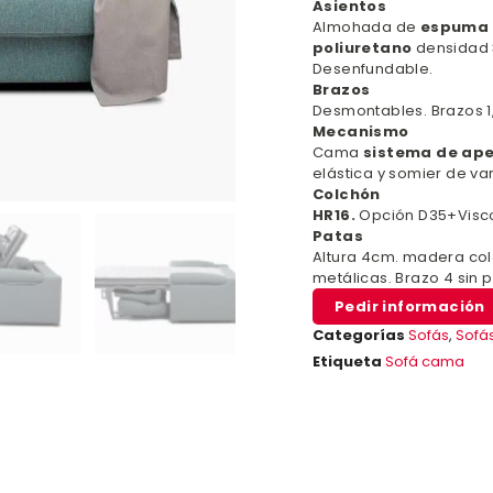
Asientos
Almohada de
espuma
poliuretano
densidad
Desenfundable.
Brazos
Desmontables. Brazos 1,
Mecanismo
Cama
sistema de ape
elástica y somier de var
Colchón
HR16.
Opción D35+Visc
Patas
Altura 4cm. madera colo
metálicas. Brazo 4 sin p
Pedir información
Categorías
Sofás
,
Sofá
Etiqueta
Sofá cama