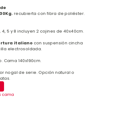
 de
30Kg.
recubierta con fibra de poliéster.
 4, 5 y 8 incluyen 2 cojines de 40x40cm.
rtura italiano
con suspensión cincha
illa electrosoldada.
o. Cama 140x190cm.
r nogal de serie. Opción natural o
atas.
s cama