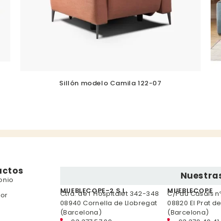
Sillón modelo Camila 122-07
uctos
Nuestras
onio
MUEBLECOPE-2 S.L.
MUEBLECOPE
Ctra. de l´Hospitalet 342-348
C/Pau Casals nº 
or
08940 Cornella de Llobregat
08820 El Prat d
(Barcelona)
(Barcelona)