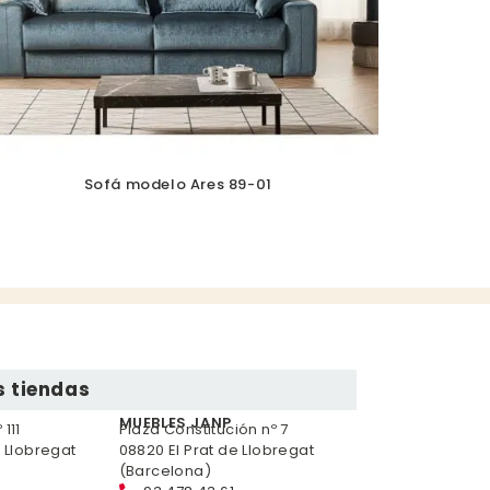
Sofá modelo Ares 89-01
 tiendas
MUEBLES JANP
111
Plaza Constitución nº 7
e Llobregat
08820 El Prat de Llobregat
(Barcelona)