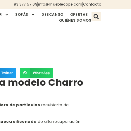
93 377 57 09
info@mueblecope.com
Contacto
R
SOFÁS
DESCANSO
OFERTAS
QUIÉNES SOMOS
Twitter
WhatsApp
a modelo Charro
lero de partículas
recubierto de
.
hueca siliconada
de alta recuperación.