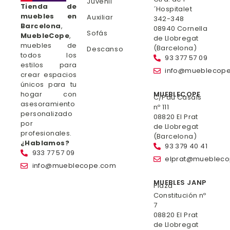
Juvenil
Tienda de
´Hospitalet
muebles en
Auxiliar
342-348
Barcelona
,
08940 Cornella
Sofás
MuebleCope
,
de Llobregat
muebles de
(Barcelona)
Descanso
todos los
93 377 57 09
estilos para
info@mueblecop
crear espacios
únicos para tu
hogar con
MUEBLECOPE
C/Pau Casals
asesoramiento
nº 111
personalizado
08820 El Prat
por
de Llobregat
profesionales.
(Barcelona)
¿Hablamos?
93 379 40 41
933 77 57 09
elprat@mueblec
info@mueblecope.com
MUEBLES JANP
Plaza
Constitución nº
7
08820 El Prat
de Llobregat