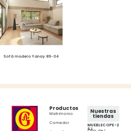
Sofá modelo Yanay 89-04
Productos
Nuestras
Matrimonio
tiendas
Comedor
MUEBLECOPE-2
S.L.
Ctra. de l