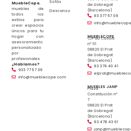
Sofás
MuebleCope
,
de Llobregat
muebles de
(Barcelona)
Descanso
todos los
93 377 57 09
estilos para
info@mueblecop
crear espacios
únicos para tu
hogar con
MUEBLECOPE
C/Pau Casals
asesoramiento
nº 111
personalizado
08820 El Prat
por
de Llobregat
profesionales.
(Barcelona)
¿Hablamos?
93 379 40 41
933 77 57 09
elprat@mueblec
info@mueblecope.com
MUEBLES JANP
Plaza
Constitución nº
7
08820 El Prat
de Llobregat
(Barcelona)
93 478 43 61
janp@mueblecop