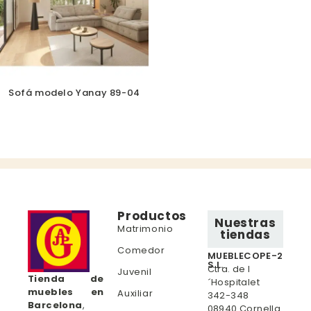
Sofá modelo Yanay 89-04
Productos
Nuestras
Matrimonio
tiendas
Comedor
MUEBLECOPE-2
S.L.
Ctra. de l
Juvenil
Tienda de
´Hospitalet
muebles en
Auxiliar
342-348
Barcelona
,
08940 Cornella