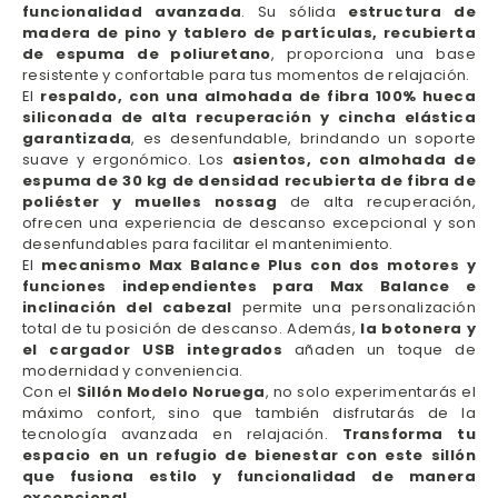
funcionalidad avanzada
. Su sólida
estructura de
madera de pino y tablero de partículas, recubierta
de espuma de poliuretano
, proporciona una base
resistente y confortable para tus momentos de relajación.
El
respaldo, con una almohada de fibra 100% hueca
siliconada de alta recuperación y cincha elástica
garantizada
, es desenfundable, brindando un soporte
suave y ergonómico. Los
asientos, con almohada de
espuma de 30 kg de densidad recubierta de fibra de
poliéster y muelles nossag
de alta recuperación,
ofrecen una experiencia de descanso excepcional y son
desenfundables para facilitar el mantenimiento.
El
mecanismo Max Balance Plus con dos motores y
funciones independientes para Max Balance e
inclinación del cabezal
permite una personalización
total de tu posición de descanso. Además,
la botonera y
el cargador USB integrados
añaden un toque de
modernidad y conveniencia.
Con el
Sillón Modelo Noruega
, no solo experimentarás el
máximo confort, sino que también disfrutarás de la
tecnología avanzada en relajación.
Transforma tu
espacio en un refugio de bienestar con este sillón
que fusiona estilo y funcionalidad de manera
excepcional.