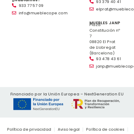
93 379 40 41
933 77 57 09
elprat@mueblec
info@mueblecope.com
MUEBLES JANP
Plaza
Constitución nº
7
08820 El Prat
de Llobregat
(Barcelona)
93 478 43 61
janp@mueblecop
Financiado por la Unión Europea – NextGeneration EU
Política de privacidad
Aviso legal
Política de cookies