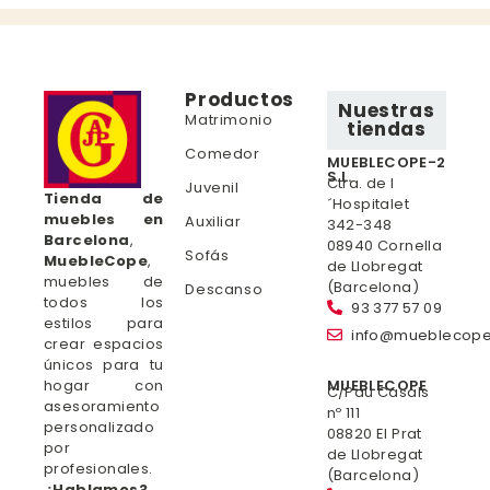
Productos
Nuestras
Matrimonio
tiendas
Comedor
MUEBLECOPE-2
S.L.
Ctra. de l
Juvenil
Tienda de
´Hospitalet
muebles en
Auxiliar
342-348
Barcelona
,
08940 Cornella
Sofás
MuebleCope
,
de Llobregat
muebles de
(Barcelona)
Descanso
todos los
93 377 57 09
estilos para
info@mueblecop
crear espacios
únicos para tu
hogar con
MUEBLECOPE
C/Pau Casals
asesoramiento
nº 111
personalizado
08820 El Prat
por
de Llobregat
profesionales.
(Barcelona)
¿Hablamos?