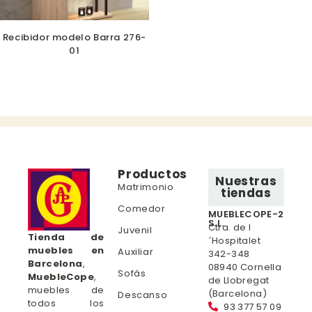
Recibidor modelo Barra 276-
01
Productos
Nuestras
Matrimonio
tiendas
Comedor
MUEBLECOPE-2
S.L.
Ctra. de l
Juvenil
Tienda de
´Hospitalet
muebles en
Auxiliar
342-348
Barcelona
,
08940 Cornella
Sofás
MuebleCope
,
de Llobregat
muebles de
(Barcelona)
Descanso
todos los
93 377 57 09