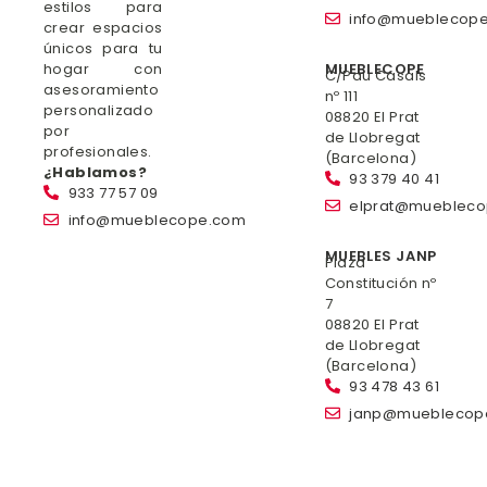
estilos para
info@mueblecop
crear espacios
únicos para tu
hogar con
MUEBLECOPE
C/Pau Casals
asesoramiento
nº 111
personalizado
08820 El Prat
por
de Llobregat
profesionales.
(Barcelona)
¿Hablamos?
93 379 40 41
933 77 57 09
elprat@mueblec
info@mueblecope.com
MUEBLES JANP
Plaza
Constitución nº
7
08820 El Prat
de Llobregat
(Barcelona)
93 478 43 61
janp@mueblecop