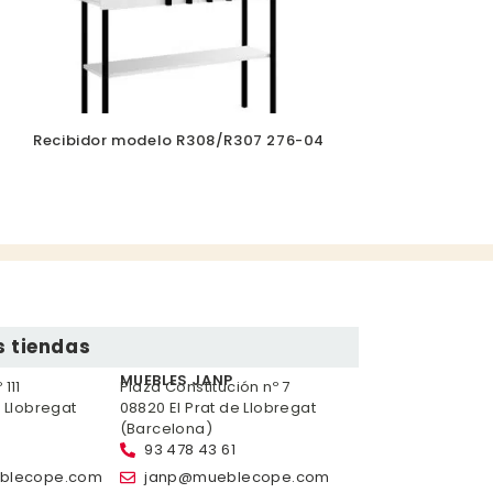
Recibidor modelo R308/R307 276-04
 tiendas
MUEBLES JANP
111
Plaza Constitución nº 7
e Llobregat
08820 El Prat de Llobregat
(Barcelona)
93 478 43 61
blecope.com
janp@mueblecope.com