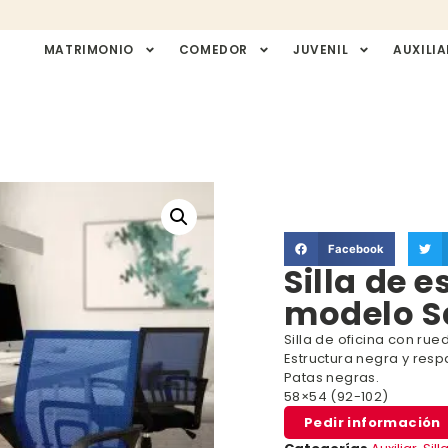
MATRIMONIO
COMEDOR
JUVENIL
AUXILIA
Facebook
Silla de e
modelo S
Silla de oficina con rue
Estructura negra y respa
Patas negras.
58×54 (92-102)
Pedir información