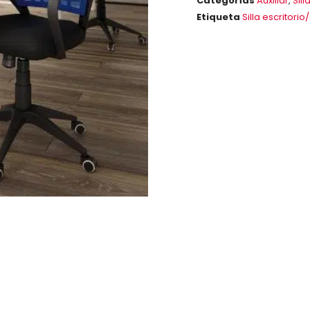
Categorías
Auxiliar
,
Sill
Etiqueta
Silla escritorio