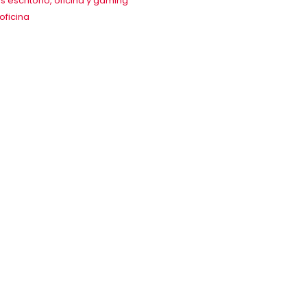
as escritorio, oficina y gaming
/oficina