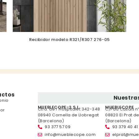
Recibidor modelo R321/R307 276-05
uctos
Nuestras
onio
MUEBLECOPE-2 S.L.
MUEBLECOPE
Ctra. de l´Hospitalet 342-348
C/Pau Casals nº 
or
08940 Cornella de Llobregat
08820 El Prat d
(Barcelona)
(Barcelona)
93 377 57 09
93 379 40 41
info@mueblecope.com
elprat@mue