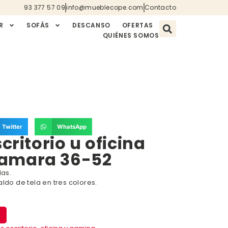
93 377 57 09
info@mueblecope.com
Contacto
R
SOFÁS
DESCANSO
OFERTAS
QUIÉNES SOMOS
Twitter
WhatsApp
scritorio u oficina
amara 36-52
das.
ldo de tela en tres colores.