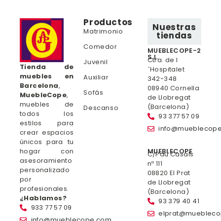
Productos
Nuestras
Matrimonio
tiendas
Comedor
MUEBLECOPE-2
S.L.
Ctra. de l
Juvenil
Tienda de
´Hospitalet
muebles en
Auxiliar
342-348
Barcelona
,
08940 Cornella
Sofás
MuebleCope
,
de Llobregat
muebles de
(Barcelona)
Descanso
todos los
93 377 57 09
estilos para
info@mueblecop
crear espacios
únicos para tu
hogar con
MUEBLECOPE
C/Pau Casals
asesoramiento
nº 111
personalizado
08820 El Prat
por
de Llobregat
profesionales.
(Barcelona)
¿Hablamos?
93 379 40 41
933 77 57 09
elprat@mueblec
info@mueblecope.com