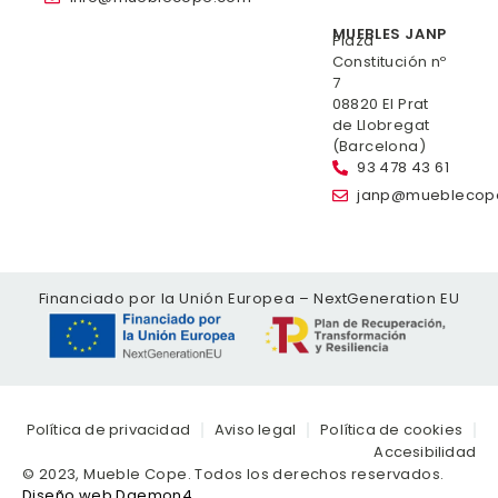
MUEBLES JANP
Plaza
Constitución nº
7
08820 El Prat
de Llobregat
(Barcelona)
93 478 43 61
janp@mueblecop
Financiado por la Unión Europea – NextGeneration EU
Política de privacidad
Aviso legal
Política de cookies
Accesibilidad
© 2023, Mueble Cope. Todos los derechos reservados.
Diseño web Daemon4