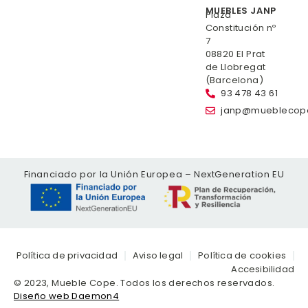
MUEBLES JANP
Plaza
Constitución nº
7
08820 El Prat
de Llobregat
(Barcelona)
93 478 43 61
janp@mueblecop
Financiado por la Unión Europea – NextGeneration EU
Política de privacidad
Aviso legal
Política de cookies
Accesibilidad
© 2023, Mueble Cope. Todos los derechos reservados.
Diseño web Daemon4