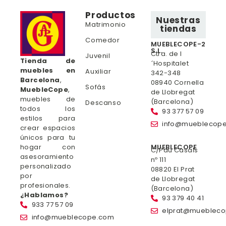
Productos
Nuestras
Matrimonio
tiendas
Comedor
MUEBLECOPE-2
S.L.
Ctra. de l
Juvenil
Tienda de
´Hospitalet
muebles en
Auxiliar
342-348
Barcelona
,
08940 Cornella
Sofás
MuebleCope
,
de Llobregat
muebles de
(Barcelona)
Descanso
todos los
93 377 57 09
estilos para
info@mueblecop
crear espacios
únicos para tu
hogar con
MUEBLECOPE
C/Pau Casals
asesoramiento
nº 111
personalizado
08820 El Prat
por
de Llobregat
profesionales.
(Barcelona)
¿Hablamos?
93 379 40 41
933 77 57 09
elprat@mueblec
info@mueblecope.com