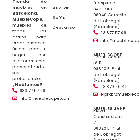
Tienda de
´Hospitalet
muebles en
Auxiliar
342-348
Barcelona
,
08940 Cornella
Sofás
MuebleCope
,
de Llobregat
muebles de
(Barcelona)
Descanso
todos los
93 377 57 09
estilos para
info@mueblecop
crear espacios
únicos para tu
hogar con
MUEBLECOPE
C/Pau Casals
asesoramiento
nº 111
personalizado
08820 El Prat
por
de Llobregat
profesionales.
(Barcelona)
¿Hablamos?
93 379 40 41
933 77 57 09
elprat@mueblec
info@mueblecope.com
MUEBLES JANP
Plaza
Constitución nº
7
08820 El Prat
de Llobregat