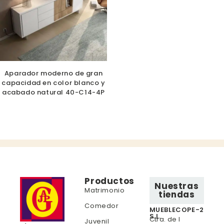
Aparador moderno de gran
capacidad en color blanco y
acabado natural 40-C14-4P
Productos
Nuestras
Matrimonio
tiendas
Comedor
MUEBLECOPE-2
S.L.
Ctra. de l
Juvenil