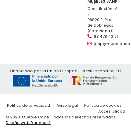
MUEBLES JANP
Plaza
Constitución nº
7
08820 El Prat
de Llobregat
(Barcelona)
93 478 43 61
janp@mueblecop
Financiado por la Unión Europea – NextGeneration EU
Política de privacidad
Aviso legal
Política de cookies
Accesibilidad
© 2023, Mueble Cope. Todos los derechos reservados.
Diseño web Daemon4