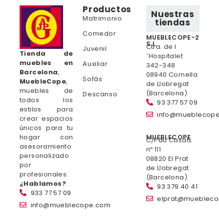
Productos
Nuestras
Matrimonio
tiendas
Comedor
MUEBLECOPE-2
S.L.
Ctra. de l
Juvenil
Tienda de
´Hospitalet
muebles en
Auxiliar
342-348
Barcelona
,
08940 Cornella
Sofás
MuebleCope
,
de Llobregat
muebles de
(Barcelona)
Descanso
todos los
93 377 57 09
estilos para
info@mueblecop
crear espacios
únicos para tu
hogar con
MUEBLECOPE
C/Pau Casals
asesoramiento
nº 111
personalizado
08820 El Prat
por
de Llobregat
profesionales.
(Barcelona)
¿Hablamos?
93 379 40 41
933 77 57 09
elprat@mueblec
info@mueblecope.com