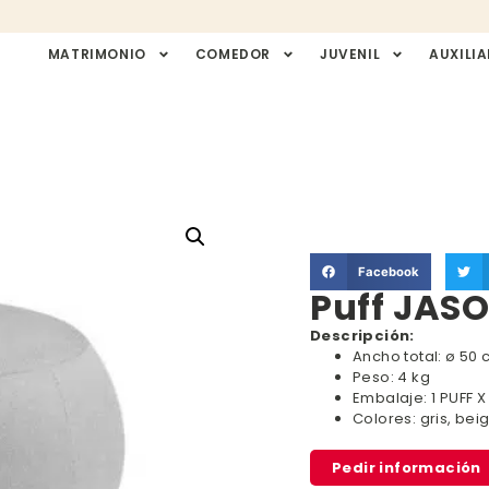
MATRIMONIO
COMEDOR
JUVENIL
AUXILIA
Facebook
Puff JASO
Descripción:
Ancho total: ø 50
Peso: 4 kg
Embalaje: 1 PUFF 
Colores: gris, be
Pedir información