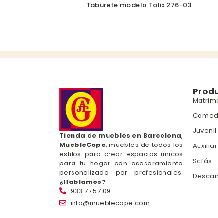
Taburete modelo Tolix 276-03
Prod
Matrim
Comed
Juvenil
Tienda de muebles en Barcelona
,
MuebleCope
, muebles de todos los
Auxiliar
estilos para crear espacios únicos
Sofás
para tu hogar con asesoramiento
personalizado por profesionales.
Desca
¿Hablamos?
933 77 57 09
info@mueblecope.com