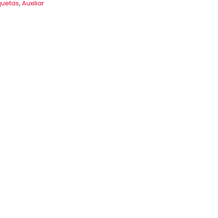
quetas
,
Auxiliar