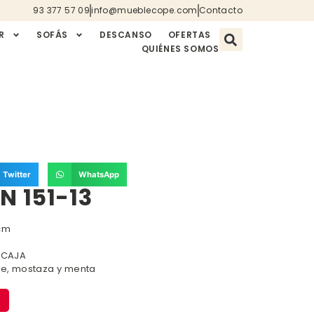
93 377 57 09
info@mueblecope.com
Contacto
R
SOFÁS
DESCANSO
OFERTAS
QUIÉNES SOMOS
Twitter
WhatsApp
N 151-13
 cm
X CAJA
ige, mostaza y menta