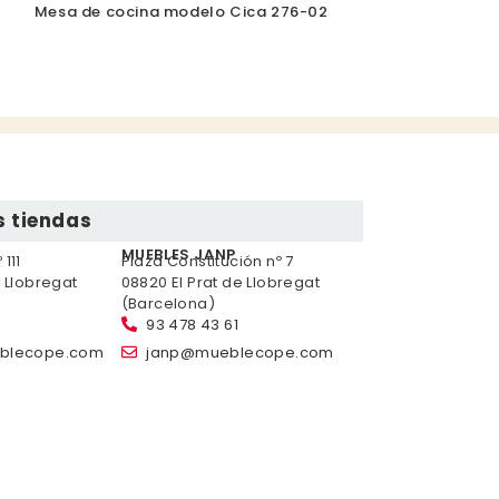
Mesa de cocina modelo Cica 276-02
 tiendas
MUEBLES JANP
111
Plaza Constitución nº 7
e Llobregat
08820 El Prat de Llobregat
(Barcelona)
93 478 43 61
blecope.com
janp@mueblecope.com