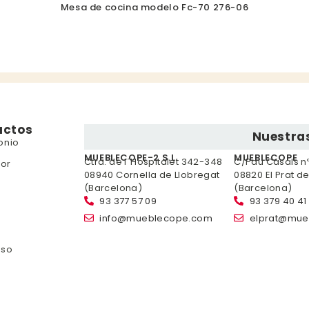
Mesa de cocina modelo Fc-70 276-06
uctos
Nuestras
onio
MUEBLECOPE-2 S.L.
MUEBLECOPE
Ctra. de l´Hospitalet 342-348
C/Pau Casals nº 
or
08940 Cornella de Llobregat
08820 El Prat d
(Barcelona)
(Barcelona)
93 377 57 09
93 379 40 41
info@mueblecope.com
elprat@mue
nso