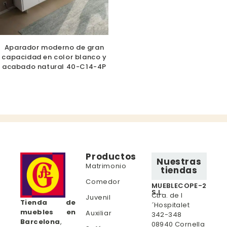
Aparador moderno de gran
capacidad en color blanco y
acabado natural 40-C14-4P
Productos
Nuestras
Matrimonio
tiendas
Comedor
MUEBLECOPE-2
S.L.
Ctra. de l
Juvenil
Tienda de
´Hospitalet
muebles en
Auxiliar
342-348
Barcelona
,
08940 Cornella