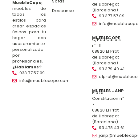
Sofás
MuebleCope
,
de Llobregat
muebles de
(Barcelona)
Descanso
todos los
93 377 57 09
estilos para
info@mueblecop
crear espacios
únicos para tu
hogar con
MUEBLECOPE
C/Pau Casals
asesoramiento
nº 111
personalizado
08820 El Prat
por
de Llobregat
profesionales.
(Barcelona)
¿Hablamos?
93 379 40 41
933 77 57 09
elprat@mueblec
info@mueblecope.com
MUEBLES JANP
Plaza
Constitución nº
7
08820 El Prat
de Llobregat
(Barcelona)
93 478 43 61
janp@mueblecop