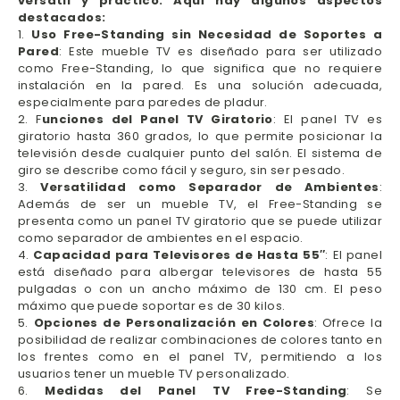
versátil y práctico. Aquí hay algunos aspectos
destacados:
1.
Uso Free-Standing sin Necesidad de Soportes a
Pared
: Este mueble TV es diseñado para ser utilizado
como Free-Standing, lo que significa que no requiere
instalación en la pared. Es una solución adecuada,
especialmente para paredes de pladur.
2. F
unciones del Panel TV Giratorio
: El panel TV es
giratorio hasta 360 grados, lo que permite posicionar la
televisión desde cualquier punto del salón. El sistema de
giro se describe como fácil y seguro, sin ser pesado.
3.
Versatilidad como Separador de Ambientes
:
Además de ser un mueble TV, el Free-Standing se
presenta como un panel TV giratorio que se puede utilizar
como separador de ambientes en el espacio.
4.
Capacidad para Televisores de Hasta 55″
: El panel
está diseñado para albergar televisores de hasta 55
pulgadas o con un ancho máximo de 130 cm. El peso
máximo que puede soportar es de 30 kilos.
5.
Opciones de Personalización en Colores
: Ofrece la
posibilidad de realizar combinaciones de colores tanto en
los frentes como en el panel TV, permitiendo a los
usuarios tener un mueble TV personalizado.
6.
Medidas del Panel TV Free-Standing
: Se