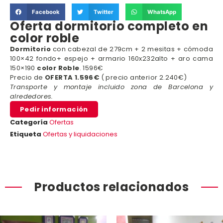
Facebook
Twitter
WhatsApp
Oferta dormitorio completo en
color roble
Dormitorio
con cabezal de 279cm + 2 mesitas + cómoda
100×42 fondo+ espejo + armario 160x232alto + aro cama
150×190
color Roble
. 1596€
Precio de
OFERTA 1.596€
( precio anterior 2.240€)
Transporte y montaje incluido zona de Barcelona y
alrededores.
Pedir información
Categoría
Ofertas
Etiqueta
Ofertas y liquidaciones
Productos relacionados