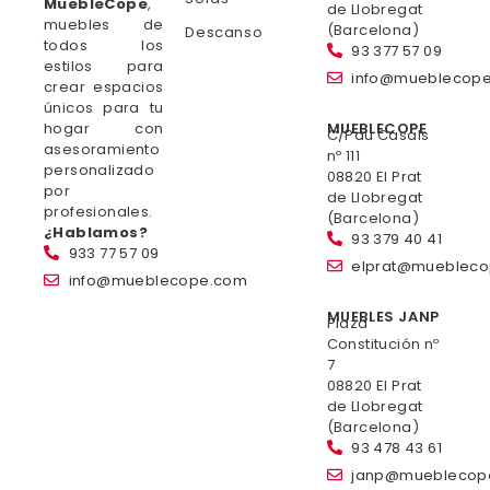
MuebleCope
,
de Llobregat
muebles de
(Barcelona)
Descanso
todos los
93 377 57 09
estilos para
info@mueblecop
crear espacios
únicos para tu
hogar con
MUEBLECOPE
C/Pau Casals
asesoramiento
nº 111
personalizado
08820 El Prat
por
de Llobregat
profesionales.
(Barcelona)
¿Hablamos?
93 379 40 41
933 77 57 09
elprat@mueblec
info@mueblecope.com
MUEBLES JANP
Plaza
Constitución nº
7
08820 El Prat
de Llobregat
(Barcelona)
93 478 43 61
janp@mueblecop