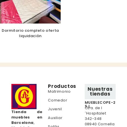
Dormitorio completo oferta
liquidación
Productos
Nuestras
Matrimonio
tiendas
Comedor
MUEBLECOPE-2
S.L.
Ctra. de l
Juvenil
Tienda de
´Hospitalet
muebles en
Auxiliar
342-348
Barcelona
,
08940 Cornella
Sofás