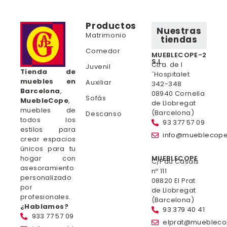
Productos
Nuestras
Matrimonio
tiendas
Comedor
MUEBLECOPE-2
S.L.
Ctra. de l
Juvenil
Tienda de
´Hospitalet
muebles en
Auxiliar
342-348
Barcelona
,
08940 Cornella
Sofás
MuebleCope
,
de Llobregat
muebles de
(Barcelona)
Descanso
todos los
93 377 57 09
estilos para
info@mueblecop
crear espacios
únicos para tu
hogar con
MUEBLECOPE
C/Pau Casals
asesoramiento
nº 111
personalizado
08820 El Prat
por
de Llobregat
profesionales.
(Barcelona)
¿Hablamos?
93 379 40 41
933 77 57 09
elprat@mueblec