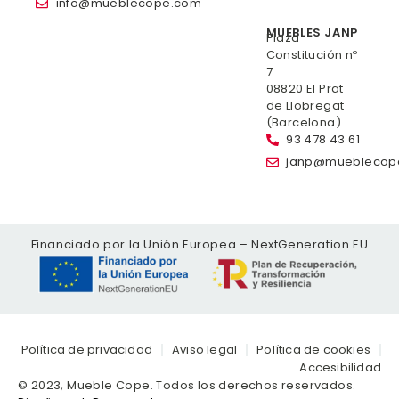
info@mueblecope.com
MUEBLES JANP
Plaza
Constitución nº
7
08820 El Prat
de Llobregat
(Barcelona)
93 478 43 61
janp@mueblecop
Financiado por la Unión Europea – NextGeneration EU
Política de privacidad
Aviso legal
Política de cookies
Accesibilidad
© 2023, Mueble Cope. Todos los derechos reservados.