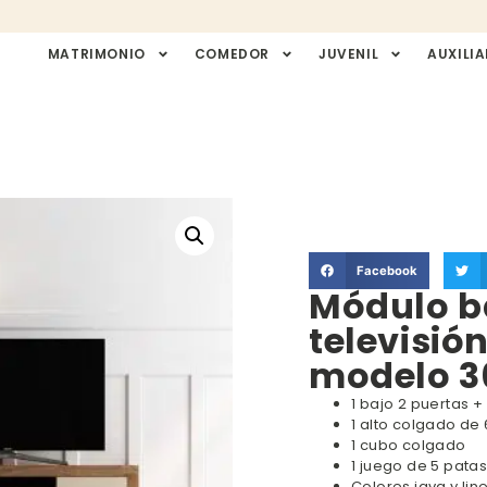
MATRIMONIO
COMEDOR
JUVENIL
AUXILIA
Facebook
Módulo b
televisió
modelo 3
1 bajo 2 puertas +
1 alto colgado de
1 cubo colgado
1 juego de 5 pata
Colores java y lin