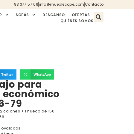
93 377 57 09
info@mueblecope.com
Contacto
R
SOFÁS
DESCANSO
OFERTAS
QUIÉNES SOMOS
Twitter
WhatsApp
ajo para
n económico
6-79
 2 cajones + 1 hueco de 150
 66
s ovaladas
ed java