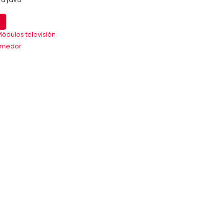
ódulos televisión
omedor