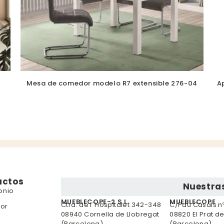
Mesa de comedor modelo R7 extensible 276-04
A
uctos
Nuestras
onio
MUEBLECOPE-2 S.L.
MUEBLECOPE
Ctra. de l´Hospitalet 342-348
C/Pau Casals nº 
or
08940 Cornella de Llobregat
08820 El Prat d
(Barcelona)
(Barcelona)