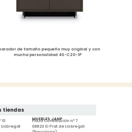
parador de tamaño pequeño muy original y con
mucha personalidad 40-C20-1P
 tiendas
MUEBLES JANP
111
Plaza Constitución nº 7
e Llobregat
08820 El Prat de Llobregat
(Barcelona)