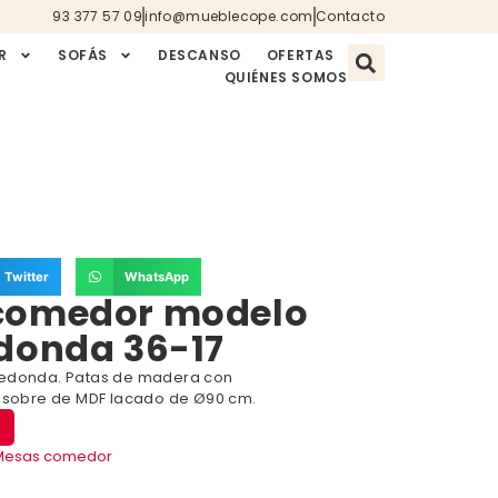
93 377 57 09
info@mueblecope.com
Contacto
R
SOFÁS
DESCANSO
OFERTAS
QUIÉNES SOMOS
Twitter
WhatsApp
comedor modelo
edonda 36-17
redonda. Patas de madera con
y sobre de MDF lacado de Ø90 cm.
Mesas comedor