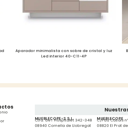
ad
Aparador minimalista con sobre de cristal y luz
Led interior 40-C11-4P
uctos
Nuestras
onio
MUEBLECOPE-2 S.L.
MUEBLECOPE
Ctra. de l´Hospitalet 342-348
C/Pau Casals nº 
or
08940 Cornella de Llobregat
08820 El Prat d