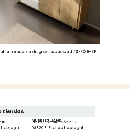
Buffet moderno de gran capacidad 40-C38-3P
 tiendas
MUEBLES JANP
111
Plaza Constitución nº 7
e Llobregat
08820 El Prat de Llobregat