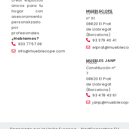
crear espacios
únicos para tu
hogar con
MUEBLECOPE
C/Pau Casals
asesoramiento
nº 111
personalizado
08820 El Prat
por
de Llobregat
profesionales.
(Barcelona)
¿Hablamos?
93 379 40 41
933 77 57 09
elprat@mueblec
info@mueblecope.com
MUEBLES JANP
Plaza
Constitución nº
7
08820 El Prat
de Llobregat
(Barcelona)
93 478 43 61
janp@mueblecop