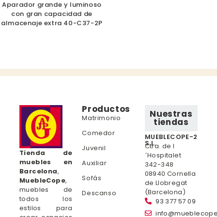
Aparador grande y luminoso
con gran capacidad de
almacenaje extra 40-C37-2P
Productos
Nuestras
Matrimonio
tiendas
Comedor
MUEBLECOPE-2
S.L.
Ctra. de l
Juvenil
Tienda de
´Hospitalet
muebles en
Auxiliar
342-348
Barcelona
,
08940 Cornella
Sofás
MuebleCope
,
de Llobregat
muebles de
(Barcelona)
Descanso
todos los
93 377 57 09
estilos para
info@mueblecop